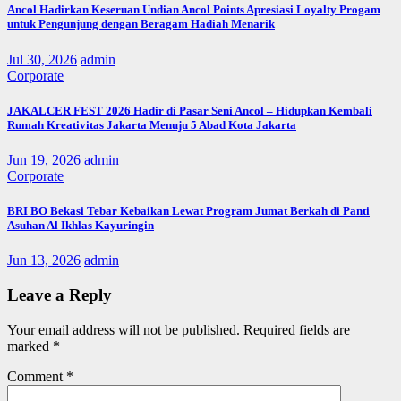
Ancol Hadirkan Keseruan Undian Ancol Points Apresiasi Loyalty Progam
untuk Pengunjung dengan Beragam Hadiah Menarik
Jul 30, 2026
admin
Corporate
JAKALCER FEST 2026 Hadir di Pasar Seni Ancol – Hidupkan Kembali
Rumah Kreativitas Jakarta Menuju 5 Abad Kota Jakarta
Jun 19, 2026
admin
Corporate
BRI BO Bekasi Tebar Kebaikan Lewat Program Jumat Berkah di Panti
Asuhan Al Ikhlas Kayuringin
Jun 13, 2026
admin
Leave a Reply
Your email address will not be published.
Required fields are
marked
*
Comment
*