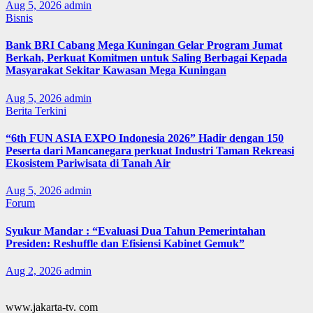
Aug 5, 2026
admin
Bisnis
Bank BRI Cabang Mega Kuningan Gelar Program Jumat
Berkah, Perkuat Komitmen untuk Saling Berbagai Kepada
Masyarakat Sekitar Kawasan Mega Kuningan
Aug 5, 2026
admin
Berita Terkini
“6th FUN ASIA EXPO Indonesia 2026” Hadir dengan 150
Peserta dari Mancanegara perkuat Industri Taman Rekreasi
Ekosistem Pariwisata di Tanah Air
Aug 5, 2026
admin
Forum
Syukur Mandar : “Evaluasi Dua Tahun Pemerintahan
Presiden: Reshuffle dan Efisiensi Kabinet Gemuk”
Aug 2, 2026
admin
www.jakarta-tv. com