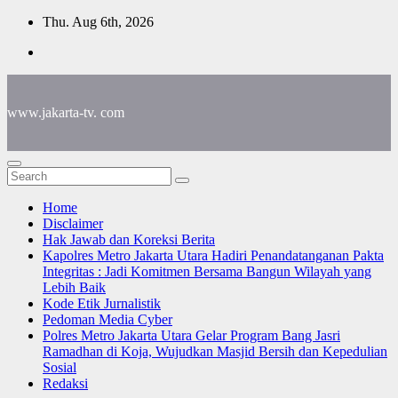
Skip
Thu. Aug 6th, 2026
to
content
www.jakarta-tv. com
Home
Disclaimer
Hak Jawab dan Koreksi Berita
Kapolres Metro Jakarta Utara Hadiri Penandatanganan Pakta
Integritas : Jadi Komitmen Bersama Bangun Wilayah yang
Lebih Baik
Kode Etik Jurnalistik
Pedoman Media Cyber
Polres Metro Jakarta Utara Gelar Program Bang Jasri
Ramadhan di Koja, Wujudkan Masjid Bersih dan Kepedulian
Sosial
Redaksi