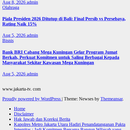
Aug 8, 2026
admin
Olahraga
Piala Presiden 2026 Ditutup di Bali: Final Persib vs Persebaya,
Rating Naik 15%
Aug 5, 2026
admin
Bisnis
Bank BRI Cabang Mega Kuningan Gelar Program Jumat
Berkah, Perkuat Komitmen untuk Saling Berbagai Kepada
Masyarakat Sekitar Kawasan Mega Kuningan
Aug 5, 2026
admin
www.jakarta-tv. com
Proudly powered by WordPress
|
Theme: Newses by
Themeansar
.
Home
Disclaimer
Hak Jawab dan Koreksi Berita
Kapolres Metro Jakarta Utara Hadiri Penandatanganan Pakta
Integritas : Jadi Komitmen Bersama Bangun Wilayah yang