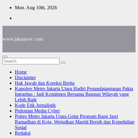
Skip
Mon. Aug 10th, 2026
to
content
www.jakarta-tv. com
Home
Disclaimer
Hak Jawab dan Koreksi Berita
Kapolres Metro Jakarta Utara Hadiri Penandatanganan Pakta
Integritas : Jadi Komitmen Bersama Bangun Wilayah yang
Lebih Baik
Kode Etik Jurnalistik
Pedoman Media Cyber
Polres Metro Jakarta Utara Gelar Program Bang Jasri
Ramadhan di Koja, Wujudkan Masjid Bersih dan Kepedulian
Sosial
Redaksi