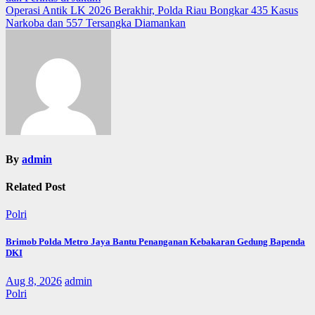
navigation
Operasi Antik LK 2026 Berakhir, Polda Riau Bongkar 435 Kasus
Narkoba dan 557 Tersangka Diamankan
By
admin
Related Post
Polri
Brimob Polda Metro Jaya Bantu Penanganan Kebakaran Gedung Bapenda
DKI
Aug 8, 2026
admin
Polri