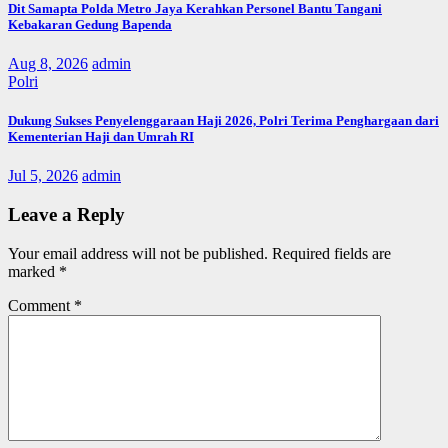
Dit Samapta Polda Metro Jaya Kerahkan Personel Bantu Tangani
Kebakaran Gedung Bapenda
Aug 8, 2026
admin
Polri
Dukung Sukses Penyelenggaraan Haji 2026, Polri Terima Penghargaan dari
Kementerian Haji dan Umrah RI
Jul 5, 2026
admin
Leave a Reply
Your email address will not be published.
Required fields are
marked
*
Comment
*