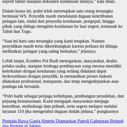
seperti faktur maupun dokumen kendaraan lainnya,” kata Iman.
Dalam kasus ini, polisi telah menetapkan satu orang tersangka
berinisial WS. Penyidik masih mendalami dugaan keterlibatan
jaringan lain, mulai dari penyedia kendaraan, pengepul, hingga
pihak yang diduga mengirim kendaraan ke luar negeri, termasuk ke
Tahiti dan Togo.
“Saat ini baru satu tersangka yang kami tetapkan. Namun
penyidikan masih terus dikembangkan karena perkara ini diduga
melibatkan jaringan yang saling berkaitan,” jelasnya.
Lebih lanjut, Kombes Pol Budi menegaskan, masyarakat, dealer,
pelaku usaha, maupun lembaga pembiayaan yang merasa memiliki
keterkaitan dengan kendaraan yang sedang didalami dapat
berkoordinasi dengan penyidik. Ia memastikan proses hukum
dilakukan profesional, transparan, dan tetap mengedepankan asas
praduga tak bersalah.
“Polri hadir sebagai penjaga kehidupan, pembangun peradaban, dan
pejuang kemanusiaan. Kami mengajak masyarakat menjaga
ketertiban, melindungi data pribadi, serta segera melapor melalui
layanan 110 jika mengetahui dugaan tindak pidana,” pungkasnya
Post
Pemuda Bawa Ganja Sintetis Diamankan Patroli Gabungan Brimob
dan Perintis di Jaktim