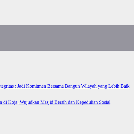
ntegritas : Jadi Komitmen Bersama Bangun Wilayah yang Lebih Baik
n di Koja, Wujudkan Masjid Bersih dan Kepedulian Sosial