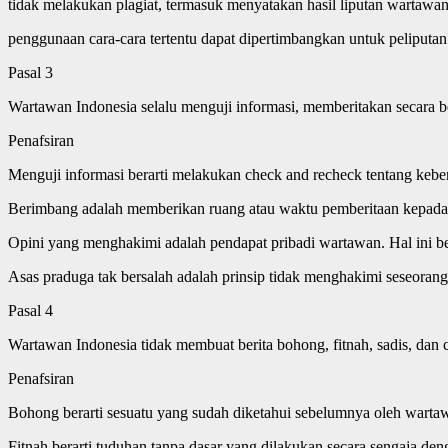
tidak melakukan plagiat, termasuk menyatakan hasil liputan wartawan 
penggunaan cara-cara tertentu dapat dipertimbangkan untuk peliputan 
Pasal 3
Wartawan Indonesia selalu menguji informasi, memberitakan secara b
Penafsiran
Menguji informasi berarti melakukan check and recheck tentang keben
Berimbang adalah memberikan ruang atau waktu pemberitaan kepada 
Opini yang menghakimi adalah pendapat pribadi wartawan. Hal ini berb
Asas praduga tak bersalah adalah prinsip tidak menghakimi seseorang
Pasal 4
Wartawan Indonesia tidak membuat berita bohong, fitnah, sadis, dan 
Penafsiran
Bohong berarti sesuatu yang sudah diketahui sebelumnya oleh wartawa
Fitnah berarti tuduhan tanpa dasar yang dilakukan secara sengaja den