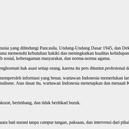
manusia yang dilindungi Pancasila, Undang-Undang Dasar 1945, dan D
 guna memenuhi kebutuhan hakiki dan meningkatkan kualitas kehidup
ab sosial, keberagaman masyarakat, dan norma-norma agama.
ormati hak asasi setiap orang, karena itu pers dituntut profesional d
mperoleh informasi yang benar, wartawan Indonesia memerlukan land
nalisme. Atas dasar itu, wartawan Indonesia menetapkan dan menaati Ko
urat, berimbang, dan tidak beritikad buruk.
uara hati nurani tanpa campur tangan, paksaan, dan intervensi dari piha