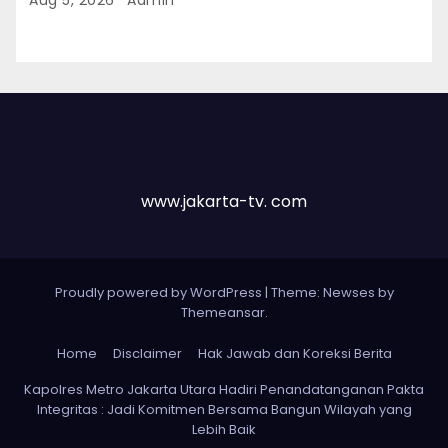
Sekitar Kawasan Mega Kuningan
www.jakarta-tv. com
Proudly powered by WordPress
|
Theme: Newses by
Themeansar
.
Home
Disclaimer
Hak Jawab dan Koreksi Berita
Kapolres Metro Jakarta Utara Hadiri Penandatanganan Pakta
Integritas : Jadi Komitmen Bersama Bangun Wilayah yang
Lebih Baik