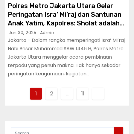
Polres Metro Jakarta Utara Gelar
Peringatan Isra’ Mi’raj dan Santunan
Anak Yatim, Kapolres: Sholat adalah
Tiang Agama
Jan 30, 2025
Admin
Jakarta – Dalam rangka memperingati Isra’ Mi’raj
Nabi Besar Muhammad SAW 1446 H, Polres Metro
Jakarta Utara menggelar acara pembinaan
terpadu yang penuh makna. Tak hanya sekadar
peringatan keagamaan, kegiatan…
P
1
2
…
11
o
s
t