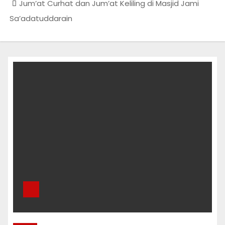
Jum’at Curhat dan Jum’at Keliling di Masjid Jami
Sa’adatuddarain