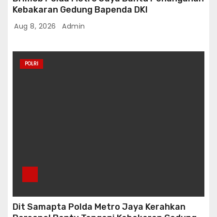
n
Kebakaran Gedung Bapenda DKI
Aug 8, 2026
Admin
POLRI
Dit Samapta Polda Metro Jaya Kerahkan