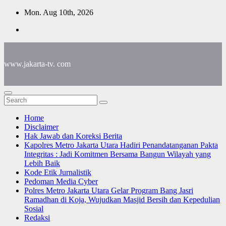
Skip
Mon. Aug 10th, 2026
to
content
www.jakarta-tv. com
Home
Disclaimer
Hak Jawab dan Koreksi Berita
Kapolres Metro Jakarta Utara Hadiri Penandatanganan Pakta
Integritas : Jadi Komitmen Bersama Bangun Wilayah yang
Lebih Baik
Kode Etik Jurnalistik
Pedoman Media Cyber
Polres Metro Jakarta Utara Gelar Program Bang Jasri
Ramadhan di Koja, Wujudkan Masjid Bersih dan Kepedulian
Sosial
Redaksi