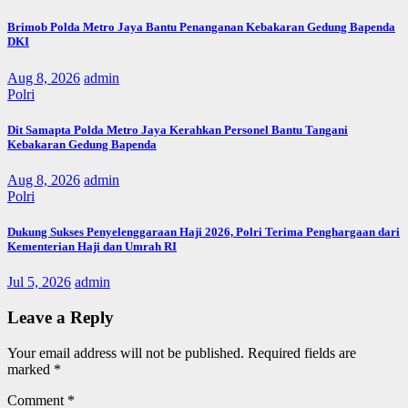
Brimob Polda Metro Jaya Bantu Penanganan Kebakaran Gedung Bapenda
DKI
Aug 8, 2026
admin
Polri
Dit Samapta Polda Metro Jaya Kerahkan Personel Bantu Tangani
Kebakaran Gedung Bapenda
Aug 8, 2026
admin
Polri
Dukung Sukses Penyelenggaraan Haji 2026, Polri Terima Penghargaan dari
Kementerian Haji dan Umrah RI
Jul 5, 2026
admin
Leave a Reply
Your email address will not be published.
Required fields are
marked
*
Comment
*