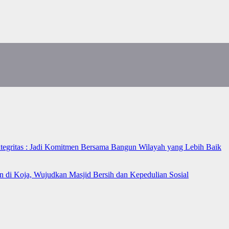
ntegritas : Jadi Komitmen Bersama Bangun Wilayah yang Lebih Baik
n di Koja, Wujudkan Masjid Bersih dan Kepedulian Sosial