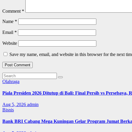
Comment
*
Name
*
Email
*
Website
Save my name, email, and website in this browser for the next ti
Olahraga
Piala Presiden 2026 Ditutup di Bali: Final Persib vs Persebaya,
Aug 5, 2026
admin
Bisnis
Bank BRI Cabang Mega Kuningan Gelar Program Jumat Berkah