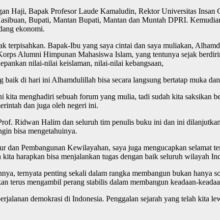
an Haji, Bapak Profesor Laude Kamaludin, Rektor Universitas Insan Ce
sibuan, Bupati, Mantan Bupati, Mantan dan Muntah DPRI. Kemudian ju
idang ekonomi.
idak terpisahkan. Bapak-Ibu yang saya cintai dan saya muliakan, Alhamd
I, Korps Alumni Himpunan Mahasiswa Islam, yang tentunya sejak berdi
pankan nilai-nilai keislaman, nilai-nilai kebangsaan,
aik di hari ini Alhamdulillah bisa secara langsung bertatap muka da
ini kita menghadiri sebuah forum yang mulia, tadi sudah kita saksikan 
intah dan juga oleh negeri ini.
f. Ridwan Halim dan seluruh tim penulis buku ini dan ini dilanjutka
ngin bisa mengetahuinya.
ktur dan Pembangunan Kewilayahan, saya juga mengucapkan selamat te
a kita harapkan bisa menjalankan tugas dengan baik seluruh wilayah In
ya, ternyata penting sekali dalam rangka membangun bukan hanya solid
an terus mengambil perang stabilis dalam membangun keadaan-keadaa
erjalanan demokrasi di Indonesia. Penggalan sejarah yang telah kita le