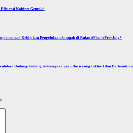
 Efisiensi Kabinet Gemuk”
Implementasi Kebijakan Pengelolaan Sampah di Bulan #PlasticFreeJuly*
bentukan Undang-Undang Ketenagakerjaan Baru yang Inklusif dan Berkeadilan 
*