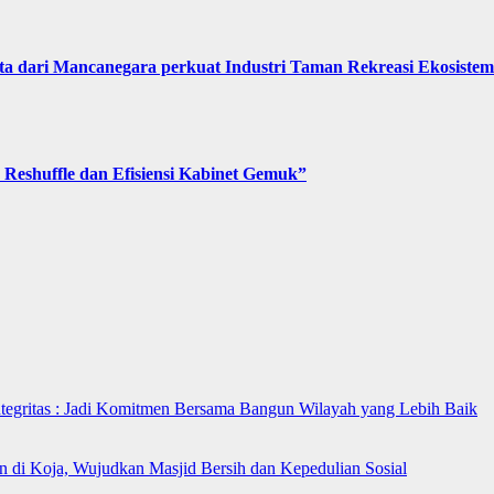
 dari Mancanegara perkuat Industri Taman Rekreasi Ekosistem 
Reshuffle dan Efisiensi Kabinet Gemuk”
ntegritas : Jadi Komitmen Bersama Bangun Wilayah yang Lebih Baik
n di Koja, Wujudkan Masjid Bersih dan Kepedulian Sosial