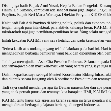
Disini juga hadir Bapak Amri Yusuf, Kepala Badan Pengelola Keuang
Halim, Dr. Sutomo, kemudian ada sahabat kami juga Bapak Ongku Ha
Prayitno, Bapak Beri Marta Wardaya, Direktur Program KIDEF di b
Kalau tadi Pak Adi Prayitno di bidang politik, politik dan ekonomi t
tengah-tengah para intelektual, para aktivis keluarga besar, KAHM
tokoh-tokoh tapi juga pemikiran-pemikiran besar. Yang selalu mengede
Inilah kekuatan KAHMI yang saya ketahui dan pada kesempatan yang b
Terima kasih atas undangan yang telah dilakukan pada hari ini. Hari 
menghadirkan berbagai pemikiran yang baik dan diperlukan oleh pemer
Judulnya mewujudkan Asta Cita Presiden Prabowo. Selamat kepada Pro
ada tanya-jawab dan masukan-masukan yang berarti yang saya juga i
Dalam kapasitas saya sebagai Menteri Koordinator Bidang Infrastru
dan dilantik secara langsung oleh Koordinator Presidium dan tentuny
Tadi saya sambil mendengar apa itu Dewan narasumber dan apa perann
yang tidak pernah putus dan tentunya kita harapkan HMI, KAHMI ak
KAHMI tentu harus kita apresiasi karena selama ini terus mengawal p
menghadirkan berbagai pelajaran berharga di negeri Indonesia.