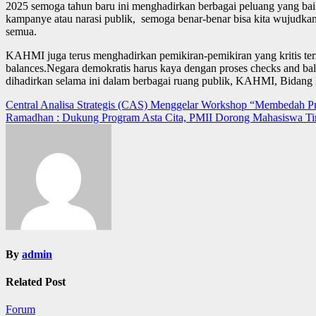
2025 semoga tahun baru ini menghadirkan berbagai peluang yang bai
kampanye atau narasi publik, semoga benar-benar bisa kita wujudkan
semua.
KAHMI juga terus menghadirkan pemikiran-pemikiran yang kritis term
balances.Negara demokratis harus kaya dengan proses checks and balan
dihadirkan selama ini dalam berbagai ruang publik, KAHMI, Bidang 
Post
Central Analisa Strategis (CAS) Menggelar Workshop “Membedah Pr
Ramadhan : Dukung Program Asta Cita, PMII Dorong Mahasiswa Ting
navigation
By
admin
Related Post
Forum