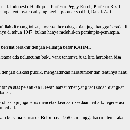
tak Indonesia. Hadir pula Profesor Peggy Romli, Profesor Rizal
ga tentunya rasul yang begitu populer saat ini, Bapak Adi
ulillah di ruang ini saya merasa berbahagia dan juga bangga berada di
rinya di tahun 1947, bukan hanya melahirkan pemimpin-pemimpin,
n bersilat berakhir dengan keluarga besar KAHMI.
bersama ada peluncuran buku yang tentunya juga kita harapkan bisa
n dengan diskusi publik, menghadirkan narasumber dan tentunya nanti
ntunya atas pelantikan Dewan narasumber yang tadi sudah diangkat
donesia.
itas tapi juga terus mencetak keadaan-keadaan terbaik, regenerasi
n terbaik.
wati bersama termasuk Reformasi 1968 dan hingga hari ini tentu akan