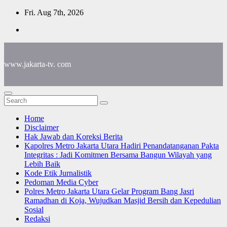
Skip
Fri. Aug 7th, 2026
to
content
www.jakarta-tv. com
Home
Disclaimer
Hak Jawab dan Koreksi Berita
Kapolres Metro Jakarta Utara Hadiri Penandatanganan Pakta
Integritas : Jadi Komitmen Bersama Bangun Wilayah yang
Lebih Baik
Kode Etik Jurnalistik
Pedoman Media Cyber
Polres Metro Jakarta Utara Gelar Program Bang Jasri
Ramadhan di Koja, Wujudkan Masjid Bersih dan Kepedulian
Sosial
Redaksi