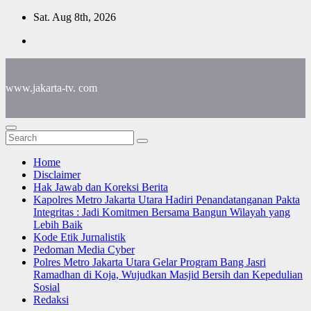
Skip
Sat. Aug 8th, 2026
to
content
www.jakarta-tv. com
Home
Disclaimer
Hak Jawab dan Koreksi Berita
Kapolres Metro Jakarta Utara Hadiri Penandatanganan Pakta
Integritas : Jadi Komitmen Bersama Bangun Wilayah yang
Lebih Baik
Kode Etik Jurnalistik
Pedoman Media Cyber
Polres Metro Jakarta Utara Gelar Program Bang Jasri
Ramadhan di Koja, Wujudkan Masjid Bersih dan Kepedulian
Sosial
Redaksi