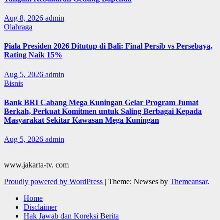
Aug 8, 2026
admin
Olahraga
Piala Presiden 2026 Ditutup di Bali: Final Persib vs Persebaya,
Rating Naik 15%
Aug 5, 2026
admin
Bisnis
Bank BRI Cabang Mega Kuningan Gelar Program Jumat
Berkah, Perkuat Komitmen untuk Saling Berbagai Kepada
Masyarakat Sekitar Kawasan Mega Kuningan
Aug 5, 2026
admin
www.jakarta-tv. com
Proudly powered by WordPress
|
Theme: Newses by
Themeansar
.
Home
Disclaimer
Hak Jawab dan Koreksi Berita