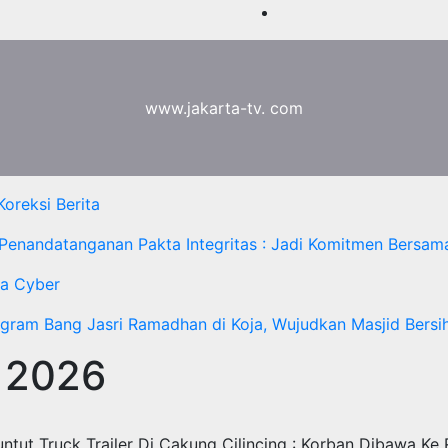
www.jakarta-tv. com
oreksi Berita
 Penandatanganan Pakta Integritas : Jadi Komitmen Bersam
a Cyber
ogram Bang Jasri Ramadhan di Koja, Wujudkan Masjid Bersih
 2026
tut Truck Trailer Di Cakung Cilincing : Korban Dibawa Ke