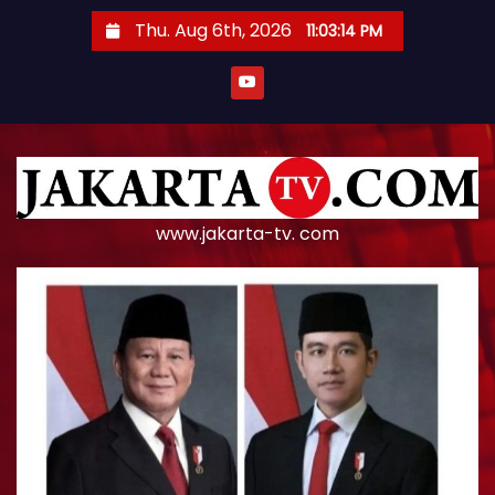
S
Thu. Aug 6th, 2026
11:03:14 PM
k
i
p
t
o
c
o
www.jakarta-tv. com
n
t
e
n
t