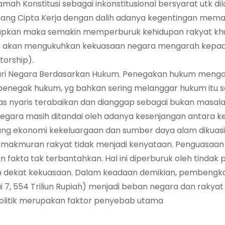
amah Konstitusi sebagai inkonstitusional bersyarat utk di
tang Cipta Kerja dengan dalih adanya kegentingan mem
iterapkan maka semakin memperburuk kehidupan rakyat k
n akan mengukuhkan kekuasaan negara mengarah kepa
torship).
dari Negara Berdasarkan Hukum. Penegakan hukum meng
enegak hukum, yg bahkan sering melanggar hukum itu se
 nyaris terabaikan dan dianggap sebagai bukan masala
egara masih ditandai oleh adanya kesenjangan antara 
tang ekonomi kekeluargaan dan sumber daya alam dikuasi
emakmuran rakyat tidak menjadi kenyataan. Penguasaa
 fakta tak terbantahkan. Hal ini diperburuk oleh tindak 
aran dekat kekuasaan. Dalam keadaan demikian, pembeng
, 554 Triliun Rupiah) menjadi beban negara dan rakyat 
olitik merupakan faktor penyebab utama