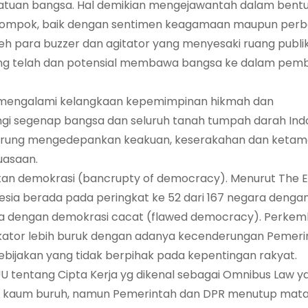
atuan bangsa. Hal demikian mengejawantah dalam bent
elompok, baik dengan sentimen keagamaan maupun per
leh para buzzer dan agitator yang menyesaki ruang publ
 yang telah dan potensial membawa bangsa ke dalam pem
a mengalami kelangkaan kepemimpinan hikmah dan
 segenap bangsa dan seluruh tanah tumpah darah Indo
derung mengedepankan keakuan, keserakahan dan keta
uasaan.
tan demokrasi (bancrupty of democracy). Menurut The 
nesia berada pada peringkat ke 52 dari 167 negara dengan 
a dengan demokrasi cacat (flawed democracy). Perke
kator lebih buruk dengan adanya kecenderungan Pemeri
ijakan yang tidak berpihak pada kepentingan rakyat.
UU tentang Cipta Kerja yg dikenal sebagai Omnibus Law y
 kaum buruh, namun Pemerintah dan DPR menutup mata, 