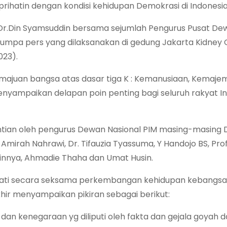
rihatin dengan kondisi kehidupan Demokrasi di Indonesia
.Dr.Din Syamsuddin bersama sejumlah Pengurus Pusat De
umpa pers yang dilaksanakan di gedung Jakarta Kidney Ce
023).
majuan bangsa atas dasar tiga K : Kemanusiaan, Kemaje
enyampaikan delapan poin penting bagi seluruh rakyat I
tian oleh pengurus Dewan Nasional PIM masing-masing Dr
 Amirah Nahrawi, Dr. Tifauzia Tyassuma, Y Handojo BS, Prof
nnya, Ahmadie Thaha dan Umat Husin.
ati secara seksama perkembangan kehidupan kebangsa
ir menyampaikan pikiran sebagai berikut:
an kenegaraan yg diliputi oleh fakta dan gejala goyah 