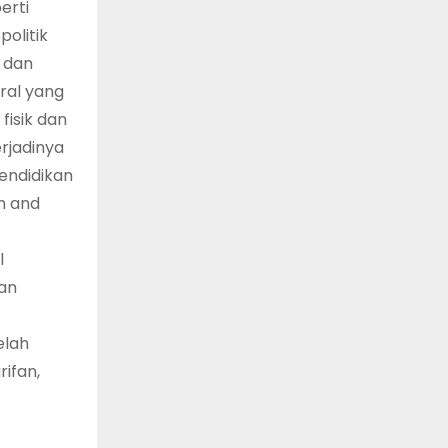
erti
olitik
, dan
ral yang
isik dan
rjadinya
endidikan
n and
l
an
elah
ifan,