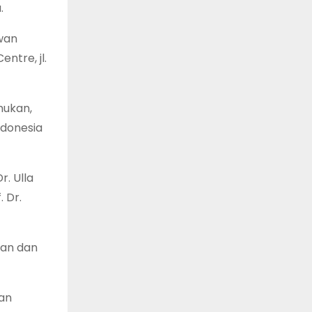
.
wan
ntre, jl.
mukan,
ndonesia
. Ulla
. Dr.
an dan
dan