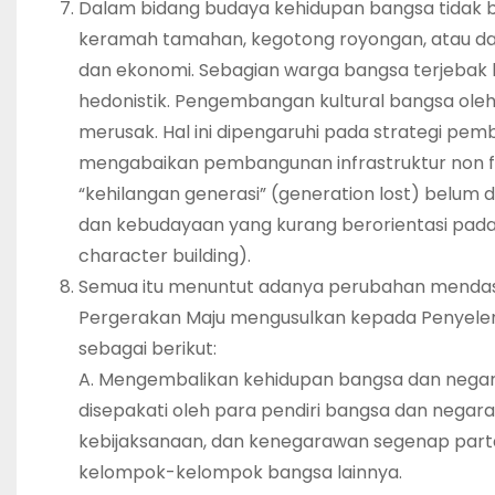
Dalam bidang budaya kehidupan bangsa tidak ba
keramah tamahan, kegotong royongan, atau day
dan ekonomi. Sebagian warga bangsa terjebak ke 
hedonistik. Pengembangan kultural bangsa o
merusak. Hal ini dipengaruhi pada strategi p
mengabaikan pembangunan infrastruktur non fis
“kehilangan generasi” (generation lost) belum
dan kebudayaan yang kurang berorientasi pada
character building).
Semua itu menuntut adanya perubahan mendas
Pergerakan Maju mengusulkan kepada Penyeleng
sebagai berikut:
A. Mengembalikan kehidupan bangsa dan negara k
disepakati oleh para pendiri bangsa dan negara 
kebijaksanaan, dan kenegarawan segenap partai p
kelompok-kelompok bangsa lainnya.