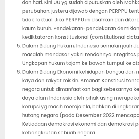
dan hati. Kini UU yg sudah diputuskan oleh Mahk
perubahan, justeru dijawab dengan PERPPU ten
tidak faktual. Jika PERPPU ini disahkan dan d
kaum buruh. Pendekatan-pendekatan demikia
kediktatoran konstitusional (constitutional dicta
Dalam Bidang Hukum, Indonesia semakin jauh 
masalah mendasar yakni rendahnya integritas p
Ungkapan hukum tajam ke bawah tumpul ke atas
Dalam Bidang Ekonomi kehidupan bangsa dan n
kaya dan rakyat miskin. Amanat Konstitusi ten
negara untuk dimanfaatkan bagi sebesarnya k
daya alam Indonesia oleh pihak asing merupakan
korupsi yg masih merajalela, bahkan di lingk
hutang negara (pada Desember 2022 mencapai 7
Ketiadaan demokrasi ekonomi dan demokrasi p
kebangkrutan sebuah negara.