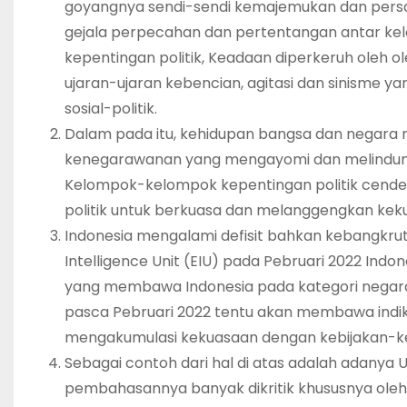
goyangnya sendi-sendi kemajemukan dan pers
gejala perpecahan dan pertentangan antar k
kepentingan politik, Keadaan diperkeruh oleh o
ujaran-ujaran kebencian, agitasi dan sinisme
sosial-politik.
Dalam pada itu, kehidupan bangsa dan negar
kenegarawanan yang mengayomi dan melindungi
Kelompok-kelompok kepentingan politik cen
politik untuk berkuasa dan melanggengkan kek
Indonesia mengalami defisit bahkan kebangkru
Intelligence Unit (EIU) pada Pebruari 2022 Indo
yang membawa Indonesia pada kategori negar
pasca Pebruari 2022 tentu akan membawa indi
mengakumulasi kekuasaan dengan kebijakan-keb
Sebagai contoh dari hal di atas adalah adanya 
pembahasannya banyak dikritik khususnya oleh