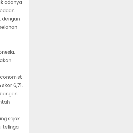
uk adanya
bedaan
ik dengan
belahan
nesia.
makan
Economist
skor 6,71,
mbangan
ntah
ang sejak
telinga,