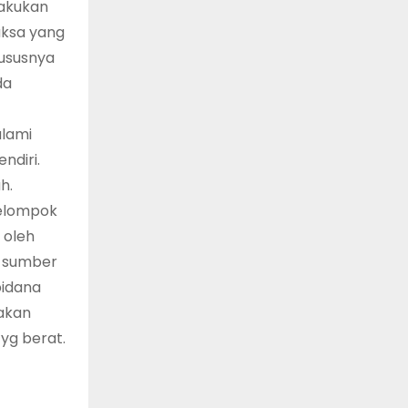
lakukan
aksa yang
hususnya
da
alami
ndiri.
h.
kelompok
 oleh
n sumber
pidana
kakan
yg berat.