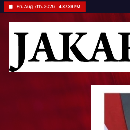
S
Fri. Aug 7th, 2026
4:37:37 PM
k
i
p
t
o
c
o
n
t
e
n
t