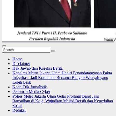
Home
Disclaimer
Hak Jawab dan Koreksi Berita
Kapolres Metro Jakarta Utara Hadiri Penandatanganan Pakta
Integritas : Jadi Komitmen Bersama Bangun Wilayah yang
Lebih Baik
Kode Etik Jurnalistik
Pedoman Media Cyber
Polres Metro Jakarta Utara Gelar Program Bang Jasri
Ramadhan di Koja, Wujudkan Masjid Bersih dan Kepedulian
Sosial
Redaksi