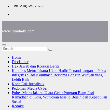
Skip
Thu. Aug 6th, 2026
to
content
www.jakarta-tv. com
Home
Disclaimer
Hak Jawab dan Koreksi Berita
Kapolres Metro Jakarta Utara Hadiri Penandatanganan Pakta
Integritas : Jadi Komitmen Bersama Bangun Wilayah yang
Lebih Baik
Kode Etik Jurnalistik
Pedoman Media Cyber
Polres Metro Jakarta Utara Gelar Program Bang Jasri
Ramadhan di Koja, Wujudkan Masjid Bersih dan Kepedulian
Sosial
Redaksi