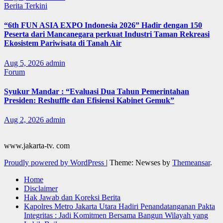
Berita Terkini
“6th FUN ASIA EXPO Indonesia 2026” Hadir dengan 150
Peserta dari Mancanegara perkuat Industri Taman Rekreasi
Ekosistem Pariwisata di Tanah Air
Aug 5, 2026
admin
Forum
Syukur Mandar : “Evaluasi Dua Tahun Pemerintahan
Presiden: Reshuffle dan Efisiensi Kabinet Gemuk”
Aug 2, 2026
admin
www.jakarta-tv. com
Proudly powered by WordPress
|
Theme: Newses by
Themeansar
.
Home
Disclaimer
Hak Jawab dan Koreksi Berita
Kapolres Metro Jakarta Utara Hadiri Penandatanganan Pakta
Integritas : Jadi Komitmen Bersama Bangun Wilayah yang