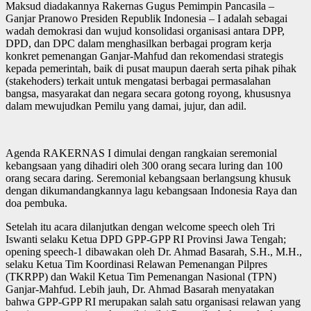
Maksud diadakannya Rakernas Gugus Pemimpin Pancasila –
Ganjar Pranowo Presiden Republik Indonesia – I adalah sebagai
wadah demokrasi dan wujud konsolidasi organisasi antara DPP,
DPD, dan DPC dalam menghasilkan berbagai program kerja
konkret pemenangan Ganjar-Mahfud dan rekomendasi strategis
kepada pemerintah, baik di pusat maupun daerah serta pihak pihak
(stakehoders) terkait untuk mengatasi berbagai permasalahan
bangsa, masyarakat dan negara secara gotong royong, khususnya
dalam mewujudkan Pemilu yang damai, jujur, dan adil.
Agenda RAKERNAS I dimulai dengan rangkaian seremonial
kebangsaan yang dihadiri oleh 300 orang secara luring dan 100
orang secara daring. Seremonial kebangsaan berlangsung khusuk
dengan dikumandangkannya lagu kebangsaan Indonesia Raya dan
doa pembuka.
Setelah itu acara dilanjutkan dengan welcome speech oleh Tri
Iswanti selaku Ketua DPD GPP-GPP RI Provinsi Jawa Tengah;
opening speech-1 dibawakan oleh Dr. Ahmad Basarah, S.H., M.H.,
selaku Ketua Tim Koordinasi Relawan Pemenangan Pilpres
(TKRPP) dan Wakil Ketua Tim Pemenangan Nasional (TPN)
Ganjar-Mahfud. Lebih jauh, Dr. Ahmad Basarah menyatakan
bahwa GPP-GPP RI merupakan salah satu organisasi relawan yang