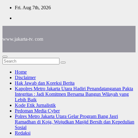
Skip
Fri. Aug 7th, 2026
to
content
www.jakarta-tv. com
Home
Disclaimer
Hak Jawab dan Koreksi Berita
Kapolres Metro Jakarta Utara Hadiri Penandatanganan Pakta
Integritas : Jadi Komitmen Bersama Bangun Wilayah yang
Lebih Baik
Kode Etik Jurnalistik
Pedoman Media Cyber
Polres Metro Jakarta Utara Gelar Program Bang Jasri
Ramadhan di Koja, Wujudkan Masjid Bersih dan Kepedulian
Sosial
Redaksi