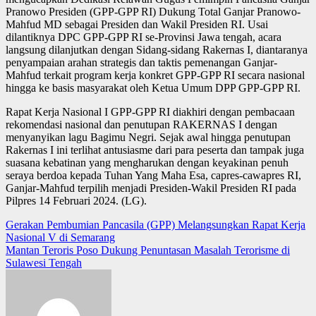
Pranowo Presiden (GPP-GPP RI) Dukung Total Ganjar Pranowo-
Mahfud MD sebagai Presiden dan Wakil Presiden RI. Usai
dilantiknya DPC GPP-GPP RI se-Provinsi Jawa tengah, acara
langsung dilanjutkan dengan Sidang-sidang Rakernas I, diantaranya
penyampaian arahan strategis dan taktis pemenangan Ganjar-
Mahfud terkait program kerja konkret GPP-GPP RI secara nasional
hingga ke basis masyarakat oleh Ketua Umum DPP GPP-GPP RI.
Rapat Kerja Nasional I GPP-GPP RI diakhiri dengan pembacaan
rekomendasi nasional dan penutupan RAKERNAS I dengan
menyanyikan lagu Bagimu Negri. Sejak awal hingga penutupan
Rakernas I ini terlihat antusiasme dari para peserta dan tampak juga
suasana kebatinan yang mengharukan dengan keyakinan penuh
seraya berdoa kepada Tuhan Yang Maha Esa, capres-cawapres RI,
Ganjar-Mahfud terpilih menjadi Presiden-Wakil Presiden RI pada
Pilpres 14 Februari 2024. (LG).
Post
Gerakan Pembumian Pancasila (GPP) Melangsungkan Rapat Kerja
Nasional V di Semarang
navigation
Mantan Teroris Poso Dukung Penuntasan Masalah Terorisme di
Sulawesi Tengah