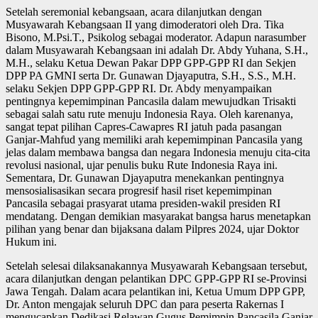
Setelah seremonial kebangsaan, acara dilanjutkan dengan
Musyawarah Kebangsaan II yang dimoderatori oleh Dra. Tika
Bisono, M.Psi.T., Psikolog sebagai moderator. Adapun narasumber
dalam Musyawarah Kebangsaan ini adalah Dr. Abdy Yuhana, S.H.,
M.H., selaku Ketua Dewan Pakar DPP GPP-GPP RI dan Sekjen
DPP PA GMNI serta Dr. Gunawan Djayaputra, S.H., S.S., M.H.
selaku Sekjen DPP GPP-GPP RI. Dr. Abdy menyampaikan
pentingnya kepemimpinan Pancasila dalam mewujudkan Trisakti
sebagai salah satu rute menuju Indonesia Raya. Oleh karenanya,
sangat tepat pilihan Capres-Cawapres RI jatuh pada pasangan
Ganjar-Mahfud yang memiliki arah kepemimpinan Pancasila yang
jelas dalam membawa bangsa dan negara Indonesia menuju cita-cita
revolusi nasional, ujar penulis buku Rute Indonesia Raya ini.
Sementara, Dr. Gunawan Djayaputra menekankan pentingnya
mensosialisasikan secara progresif hasil riset kepemimpinan
Pancasila sebagai prasyarat utama presiden-wakil presiden RI
mendatang. Dengan demikian masyarakat bangsa harus menetapkan
pilihan yang benar dan bijaksana dalam Pilpres 2024, ujar Doktor
Hukum ini.
Setelah selesai dilaksanakannya Musyawarah Kebangsaan tersebut,
acara dilanjutkan dengan pelantikan DPC GPP-GPP RI se-Provinsi
Jawa Tengah. Dalam acara pelantikan ini, Ketua Umum DPP GPP,
Dr. Anton mengajak seluruh DPC dan para peserta Rakernas I
mengucapkan Dedikasi Relawan Gugus Pemimpin Pancasila Ganjar