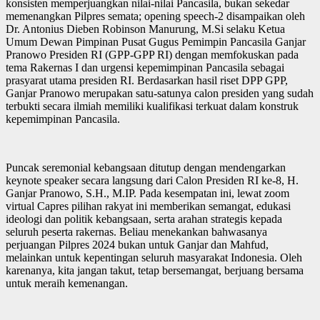
konsisten memperjuangkan nilai-nilai Pancasila, bukan sekedar
memenangkan Pilpres semata; opening speech-2 disampaikan oleh
Dr. Antonius Dieben Robinson Manurung, M.Si selaku Ketua
Umum Dewan Pimpinan Pusat Gugus Pemimpin Pancasila Ganjar
Pranowo Presiden RI (GPP-GPP RI) dengan memfokuskan pada
tema Rakernas I dan urgensi kepemimpinan Pancasila sebagai
prasyarat utama presiden RI. Berdasarkan hasil riset DPP GPP,
Ganjar Pranowo merupakan satu-satunya calon presiden yang sudah
terbukti secara ilmiah memiliki kualifikasi terkuat dalam konstruk
kepemimpinan Pancasila.
Puncak seremonial kebangsaan ditutup dengan mendengarkan
keynote speaker secara langsung dari Calon Presiden RI ke-8, H.
Ganjar Pranowo, S.H., M.IP. Pada kesempatan ini, lewat zoom
virtual Capres pilihan rakyat ini memberikan semangat, edukasi
ideologi dan politik kebangsaan, serta arahan strategis kepada
seluruh peserta rakernas. Beliau menekankan bahwasanya
perjuangan Pilpres 2024 bukan untuk Ganjar dan Mahfud,
melainkan untuk kepentingan seluruh masyarakat Indonesia. Oleh
karenanya, kita jangan takut, tetap bersemangat, berjuang bersama
untuk meraih kemenangan.