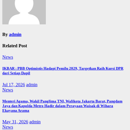
By
admin
Related Post
News
IKBAR : PBB Optimistis Hadapi Pemilu 2029, Targetkan Raih Kursi DPR
dari Setiap Dapil
Jul 17, 2026
admin
News
Menteri Agama, Wakil Panglima TNI, Walikota Jakarta Barat, Pangdam
Jaya dan Kapolda Metro Hadir dalam Perayaan Waisak di Wihara
Ekayana Arama
May 31, 2026
admin
News