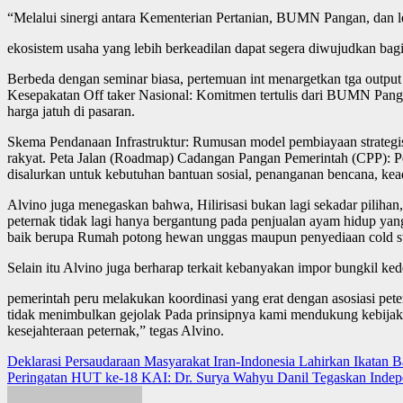
“Melalui sinergi antara Kementerian Pertanian, BUMN Pangan, dan l
ekosistem usaha yang lebih berkeadilan dapat segera diwujudkan bag
Berbeda dengan seminar biasa, pertemuan int menargetkan tga output n
Kesepakatan Off taker Nasional: Komitmen tertulis dari BUMN Pangan 
harga jatuh di pasaran.
Skema Pendanaan Infrastruktur: Rumusan model pembiayaan strat
rakyat. Peta Jalan (Roadmap) Cadangan Pangan Pemerintah (CPP): P
disalurkan untuk kebutuhan bantuan sosial, penanganan bencana, kead
Alvino juga menegaskan bahwa, Hilirisasi bukan lagi sekadar piliha
peternak tidak lagi hanya bergantung pada penjualan ayam hidup yang
baik berupa Rumah potong hewan unggas maupun penyediaan cold stor
Selain itu Alvino juga berharap terkait kebanyakan impor bungkil ke
pemerintah peru melakukan koordinasi yang erat dengan asosiasi pete
tidak menimbulkan gejolak Pada prinsipnya kami mendukung kebijaka
kesejahteraan peternak,” tegas Alvino.
Post
Deklarasi Persaudaraan Masyarakat Iran-Indonesia Lahirkan Ikatan
Peringatan HUT ke-18 KAI: Dr. Surya Wahyu Danil Tegaskan Inde
navigation