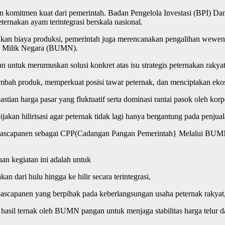
 dan komitmen kuat dari pemerintah. Badan Pengelola Investasi (BPI) D
ernakan ayam terintegrasi berskala nasional.
bilkan biaya produksi, pemerintah juga merencanakan pengalihan we
a Milik Negara (BUMN).
untuk merumuskan solusi konkret atas isu strategis peternakan rakyat
ambah produk, memperkuat posisi tawar peternak, dan menciptakan ekosi
tian harga pasar yang fluktuatif serta dominasi rantai pasok oleh korpo
ijakan hilirisasi agar peternak tidak lagi hanya bergantung pada penjua
 pascapanen sebagai CPP(Cadangan Pangan Pemerintah} Melalui BUMN 
an kegiatan ini adalah untuk
n dari hulu hingga ke hilir secara terintegrasi,
pascapanen yang berpihak pada keberlangsungan usaha peternak rakyat, 
hasil ternak oleh BUMN pangan untuk menjaga stabilitas harga telur d