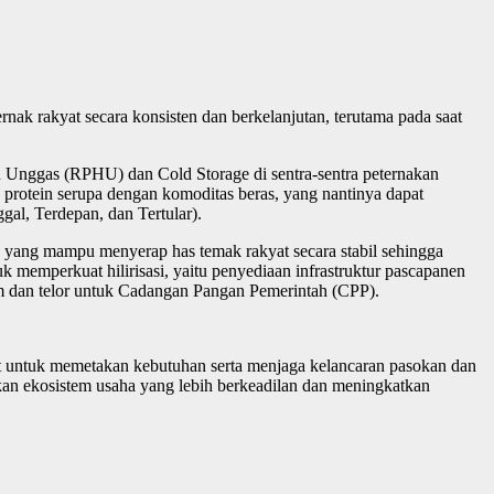
nak rakyat secara konsisten dan berkelanjutan, terutama pada saat
ggas (RPHU) dan Cold Storage di sentra-sentra peternakan
rotein serupa dengan komoditas beras, yang nantinya dapat
gal, Terdepan, dan Tertular).
n yang mampu menyerap has temak rakyat secara stabil sehingga
k memperkuat hilirisasi, yaitu penyediaan infrastruktur pascapanen
am dan telor untuk Cadangan Pangan Pemerintah (CPP).
ait untuk memetakan kebutuhan serta menjaga kelancaran pasokan dan
kan ekosistem usaha yang lebih berkeadilan dan meningkatkan