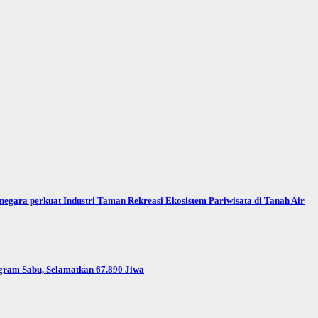
egara perkuat Industri Taman Rekreasi Ekosistem Pariwisata di Tanah Air
gram Sabu, Selamatkan 67.890 Jiwa