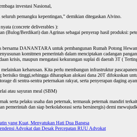
embaga investasi Nasional,
i seluruh pemangku kepentingan,” demikian ditegaskan Alvino.
yata (concrete deliverables ):
(Bulog/Berdikari) dan Agrinas sebagai penyerap hasil produksi: peter
egis bersama DANANTARA untuk pembangunan Rumah Potong Hewan Un
enyusunan komitmen pemerintah dalam menciptakan cadangan pangan p
aan krisis, maupun mengatasi kekurangan suplai di daerah 3T ( Terting
n, melainkan keharusan. Kita perlu membangun infrastruktur pascapane
 berisiko tinggi,sehingga diharapkan alokasi dana 20T difokuskan untu
age di sentra-sentra peternakan rakyat, serta penyerapan daging ay
delai atau sayuran meal (SBM)
rnak serta pelaku usaha dan peternak, termasuk peternak mandiri terk
n pemerintah dan siap berkolaborasi serta bersinergis) demi mewujud
 Batin yang Kuat, Menyatukan Hati Dua Bangsa
pendensi Advokat dan Desak Percepatan RUU Advokat