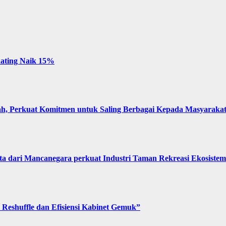
 Rating Naik 15%
, Perkuat Komitmen untuk Saling Berbagai Kepada Masyaraka
 dari Mancanegara perkuat Industri Taman Rekreasi Ekosistem 
Reshuffle dan Efisiensi Kabinet Gemuk”