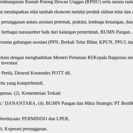
 pembangunan Rumah Potong Hewan Unggas (RPHU) serta sarana rantai
t mendapatkan nilai tambah ekonomi melalui produk olahan telur dan
a perunggasan antara asosiasi peternak, praktisi, lembaga keuangan, 
an berbagai narasumber baik dari kalangan pemerintah, BUMN Pangan, 
 bersama gabungan asosiasi (PPN, Berkah Telur Blitar, KPUN, PPUJ, 
teknis dengan menghadirkan Menteri Pertanian RI/Kepala Bappenas men
investasi
 Perda, Dirsend Kemendes POTT dil.
erta yang komprehensif,
enas. (2). Kementerian Terkait:
tas:’ DANANTARA, (4). BUMN Pangan dan Mitra Strategis: PT Berdi
 Pemberdayaan: PERMINDO dan LPER,
9). Koperasi perunggasan.