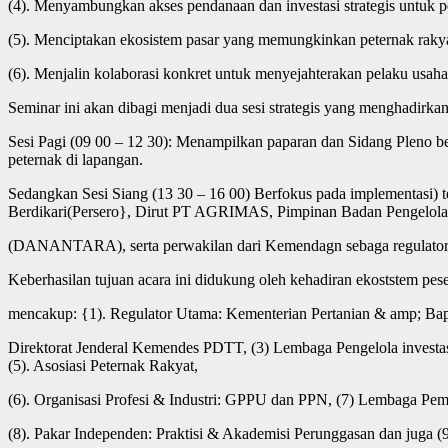
(4). Menyambungkan akses pendanaan dan investasi strategis untuk
(5). Menciptakan ekosistem pasar yang memungkinkan peternak rakya
(6). Menjalin kolaborasi konkret untuk menyejahterakan pelaku usah
Seminar ini akan dibagi menjadi dua sesi strategis yang menghadirk
Sesi Pagi (09 00 – 12 30): Menampilkan paparan dan Sidang Pleno
peternak di lapangan.
Sedangkan Sesi Siang (13 30 – 16 00) Berfokus pada implementasi) 
Berdikari(Persero}, Dirut PT AGRIMAS, Pimpinan Badan Pengelola 
(DANANTARA), serta perwakilan dari Kemendagn sebaga regulator
Keberhasilan tujuan acara ini didukung oleh kehadiran ekoststem pes
mencakup: {1). Regulator Utama: Kementerian Pertanian & amp; Bapp
Direktorat Jenderal Kemendes PDTT, (3) Lembaga Pengelola inves
(5). Asosiasi Peternak Rakyat,
(6). Organisasi Profesi & Industri: GPPU dan PPN, (7) Lembaga
(8). Pakar Independen: Praktisi & Akademisi Perunggasan dan juga (