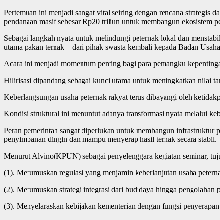
Pertemuan ini menjadi sangat vital seiring dengan rencana strategis
pendanaan masif sebesar Rp20 triliun untuk membangun ekosistem pet
Sebagai langkah nyata untuk melindungi peternak lokal dan mensta
utama pakan ternak—dari pihak swasta kembali kepada Badan Usah
Acara ini menjadi momentum penting bagi para pemangku kepentingan 
Hilirisasi dipandang sebagai kunci utama untuk meningkatkan nilai t
Keberlangsungan usaha peternak rakyat terus dibayangi oleh ketidakpas
Kondisi struktural ini menuntut adanya transformasi nyata melalui keb
Peran pemerintah sangat diperlukan untuk membangun infrastruktur
penyimpanan dingin dan mampu menyerap hasil ternak secara stabil.
Menurut Alvino(KPUN) sebagai penyelenggara kegiatan seminar, tuju
(1). Merumuskan regulasi yang menjamin keberlanjutan usaha peternaka
(2). Merumuskan strategi integrasi dari budidaya hingga pengolahan 
(3). Menyelaraskan kebijakan kementerian dengan fungsi penyerapan 