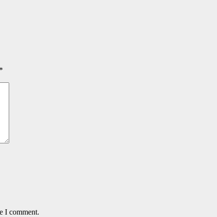
*
me I comment.