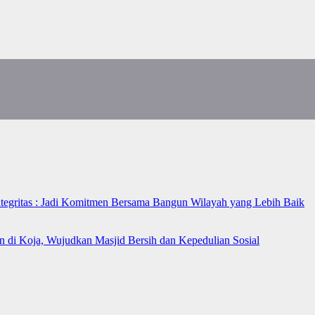
ntegritas : Jadi Komitmen Bersama Bangun Wilayah yang Lebih Baik
n di Koja, Wujudkan Masjid Bersih dan Kepedulian Sosial