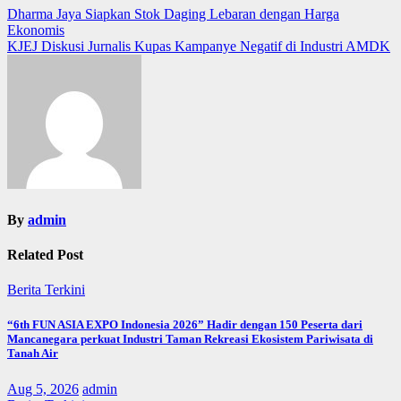
Post
Dharma Jaya Siapkan Stok Daging Lebaran dengan Harga
Ekonomis
navigation
KJEJ Diskusi Jurnalis Kupas Kampanye Negatif di Industri AMDK
By
admin
Related Post
Berita Terkini
“6th FUN ASIA EXPO Indonesia 2026” Hadir dengan 150 Peserta dari
Mancanegara perkuat Industri Taman Rekreasi Ekosistem Pariwisata di
Tanah Air
Aug 5, 2026
admin