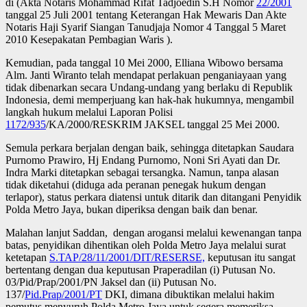
di (Akta Notaris Mohammad Rifat Tadjoedin S.H Nomor
22/2001
tanggal 25 Juli 2001 tentang Keterangan Hak Mewaris Dan Akte
Notaris Haji Syarif Siangan Tanudjaja Nomor 4 Tanggal 5 Maret
2010 Kesepakatan Pembagian Waris ).
Kemudian, pada tanggal 10 Mei 2000, Elliana Wibowo bersama
Alm. Janti Wiranto telah mendapat perlakuan penganiayaan yang
tidak dibenarkan secara Undang-undang yang berlaku di Republik
Indonesia, demi memperjuang kan hak-hak hukumnya, mengambil
langkah hukum melalui Laporan Polisi
1172/935
/KA/2000/RESKRIM JAKSEL tanggal 25 Mei 2000.
Semula perkara berjalan dengan baik, sehingga ditetapkan Saudara
Purnomo Prawiro, Hj Endang Purnomo, Noni Sri Ayati dan Dr.
Indra Marki ditetapkan sebagai tersangka. Namun, tanpa alasan
tidak diketahui (diduga ada peranan penegak hukum dengan
terlapor), status perkara diatensi untuk ditarik dan ditangani Penyidik
Polda Metro Jaya, bukan diperiksa dengan baik dan benar.
Malahan lanjut Saddan, dengan arogansi melalui kewenangan tanpa
batas, penyidikan dihentikan oleh Polda Metro Jaya melalui surat
ketetapan
S.TAP/28/11/2001/DIT/RESERSE,
keputusan itu sangat
bertentang dengan dua keputusan Praperadilan (i) Putusan No.
03/Pid/Prap/2001/PN Jaksel dan (ii) Putusan No.
137/
Pid.Prap/2001/PT
DKI, dimana dibuktikan melalui hakim
pemutus menyuruh Polda Metro Jaya untuk segera memeriksa