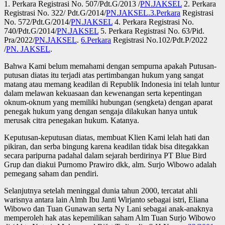
1. Perkara Registrasi No. 507/Pdt.G/2013 /
PN.JAKSEL
2. Perkara
Registrasi No. 322/ Pdt.G/2014/
PN.JAKSEL.3.Perkara
Registrasi
No. 572/Pdt.G/2014/
PN.JAKSEL
4. Perkara Registrasi No.
740/Pdt.G/2014/
PN.JAKSEL
5. Perkara Registrasi No. 63/Pid.
Pra/2022/
PN.JAKSEL
.
6.Perkara
Registrasi No.102/Pdt.P/2022
/
PN. JAKSEL
.
Bahwa Kami belum memahami dengan sempurna apakah Putusan-
putusan diatas itu terjadi atas pertimbangan hukum yang sangat
matang atau memang keadilan di Republik Indonesia ini telah luntur
dalam melawan kekuasaan dan kewenangan serta kepentingan
oknum-oknum yang memiliki hubungan (sengketa) dengan aparat
penegak hukum yang dengan sengaja dilakukan hanya untuk
merusak citra penegakan hukum. Katanya.
Keputusan-keputusan diatas, membuat Klien Kami lelah hati dan
pikiran, dan serba bingung karena keadilan tidak bisa ditegakkan
secara paripurna padahal dalam sejarah berdirinya PT Blue Bird
Grup dan diakui Purnomo Prawiro dkk, alm. Surjo Wibowo adalah
pemegang saham dan pendiri.
Selanjutnya setelah meninggal dunia tahun 2000, tercatat ahli
warisnya antara lain Almh Ibu Janti Wirjanto sebagai istri, Eliana
Wibowo dan Tuan Gunawan serta Ny Lani sebagai anak-anaknya
memperoleh hak atas kepemilikan saham Alm Tuan Surjo Wibowo