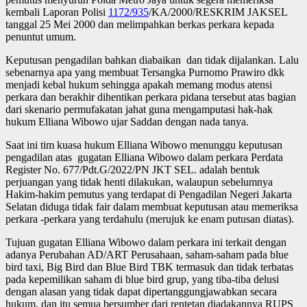
kembali Laporan Polisi
1172/935
/KA/2000/RESKRIM JAKSEL
tanggal 25 Mei 2000 dan melimpahkan berkas perkara kepada
penuntut umum.
Keputusan pengadilan bahkan diabaikan dan tidak dijalankan. Lalu
sebenarnya apa yang membuat Tersangka Purnomo Prawiro dkk
menjadi kebal hukum sehingga apakah memang modus atensi
perkara dan berakhir dihentikan perkara pidana tersebut atas bagian
dari skenario permufakatan jahat guna mengamputasi hak-hak
hukum Elliana Wibowo ujar Saddan dengan nada tanya.
Saat ini tim kuasa hukum Elliana Wibowo menunggu keputusan
pengadilan atas gugatan Elliana Wibowo dalam perkara Perdata
Register No. 677/Pdt.G/2022/PN JKT SEL. adalah bentuk
perjuangan yang tidak henti dilakukan, walaupun sebelumnya
Hakim-hakim pemutus yang terdapat di Pengadilan Negeri Jakarta
Selatan diduga tidak fair dalam membuat keputusan atau memeriksa
perkara -perkara yang terdahulu (merujuk ke enam putusan diatas).
Tujuan gugatan Elliana Wibowo dalam perkara ini terkait dengan
adanya Perubahan AD/ART Perusahaan, saham-saham pada blue
bird taxi, Big Bird dan Blue Bird TBK termasuk dan tidak terbatas
pada kepemilikan saham di blue bird grup, yang tiba-tiba delusi
dengan alasan yang tidak dapat dipertanggungjawabkan secara
hukum, dan itu semua bersumber dari rentetan diadakannya RUPS