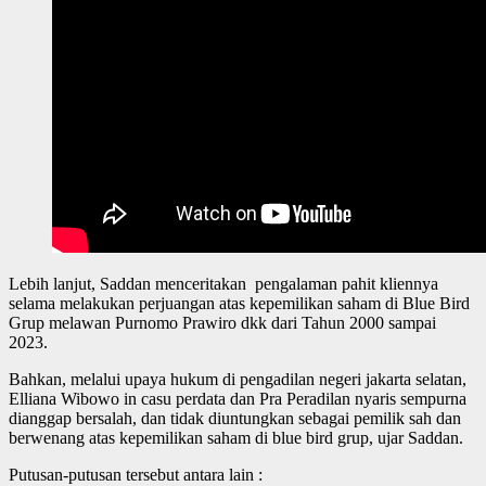
Lebih lanjut, Saddan menceritakan pengalaman pahit kliennya
selama melakukan perjuangan atas kepemilikan saham di Blue Bird
Grup melawan Purnomo Prawiro dkk dari Tahun 2000 sampai
2023.
Bahkan, melalui upaya hukum di pengadilan negeri jakarta selatan,
Elliana Wibowo in casu perdata dan Pra Peradilan nyaris sempurna
dianggap bersalah, dan tidak diuntungkan sebagai pemilik sah dan
berwenang atas kepemilikan saham di blue bird grup, ujar Saddan.
Putusan-putusan tersebut antara lain :