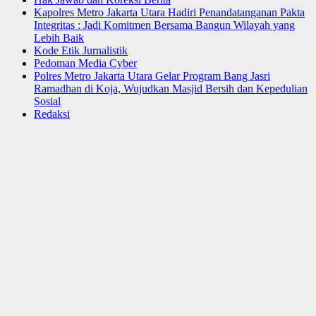
Kapolres Metro Jakarta Utara Hadiri Penandatanganan Pakta
Integritas : Jadi Komitmen Bersama Bangun Wilayah yang
Lebih Baik
Kode Etik Jurnalistik
Pedoman Media Cyber
Polres Metro Jakarta Utara Gelar Program Bang Jasri
Ramadhan di Koja, Wujudkan Masjid Bersih dan Kepedulian
Sosial
Redaksi