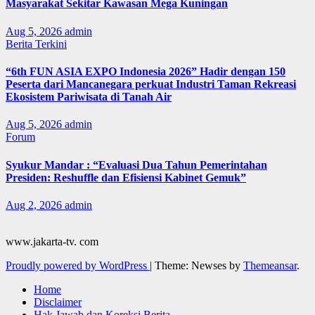
Masyarakat Sekitar Kawasan Mega Kuningan
Aug 5, 2026
admin
Berita Terkini
“6th FUN ASIA EXPO Indonesia 2026” Hadir dengan 150
Peserta dari Mancanegara perkuat Industri Taman Rekreasi
Ekosistem Pariwisata di Tanah Air
Aug 5, 2026
admin
Forum
Syukur Mandar : “Evaluasi Dua Tahun Pemerintahan
Presiden: Reshuffle dan Efisiensi Kabinet Gemuk”
Aug 2, 2026
admin
www.jakarta-tv. com
Proudly powered by WordPress
|
Theme: Newses by
Themeansar
.
Home
Disclaimer
Hak Jawab dan Koreksi Berita