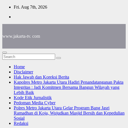
Skip
Fri. Aug 7th, 2026
to
content
www.jakarta-tv. com
Home
Disclaimer
Hak Jawab dan Koreksi Berita
Kapolres Metro Jakarta Utara Hadiri Penandatanganan Pakta
Integritas : Jadi Komitmen Bersama Bangun Wilayah yang
Lebih Baik
Kode Etik Jurnalistik
Pedoman Media Cyber
Polres Metro Jakarta Utara Gelar Program Bang Jasri
Ramadhan di Koja, Wujudkan Masjid Bersih dan Kepedulian
Sosial
Redaksi