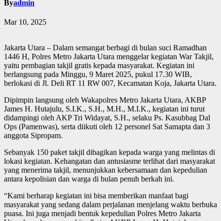
By
admin
Mar 10, 2025
Jakarta Utara – Dalam semangat berbagi di bulan suci Ramadhan
1446 H, Polres Metro Jakarta Utara menggelar kegiatan War Takjil,
yaitu pembagian takjil gratis kepada masyarakat. Kegiatan ini
berlangsung pada Minggu, 9 Maret 2025, pukul 17.30 WIB,
berlokasi di Jl. Deli RT 11 RW 007, Kecamatan Koja, Jakarta Utara.
Dipimpin langsung oleh Wakapolres Metro Jakarta Utara, AKBP
James H. Hutajulu, S.I.K., S.H., M.H., M.I.K., kegiatan ini turut
didampingi oleh AKP Tri Widayat, S.H., selaku Ps. Kasubbag Dal
Ops (Pamenwas), serta diikuti oleh 12 personel Sat Samapta dan 3
anggota Sipropam.
Sebanyak 150 paket takjil dibagikan kepada warga yang melintas di
lokasi kegiatan. Kehangatan dan antusiasme terlihat dari masyarakat
yang menerima takjil, menunjukkan kebersamaan dan kepedulian
antara kepolisian dan warga di bulan penuh berkah ini.
“Kami berharap kegiatan ini bisa memberikan manfaat bagi
masyarakat yang sedang dalam perjalanan menjelang waktu berbuka
puasa. Ini juga menjadi bentuk kepedulian Polres Metro Jakarta