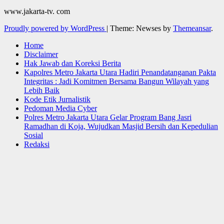
www.jakarta-tv. com
Proudly powered by WordPress
|
Theme: Newses by
Themeansar
.
Home
Disclaimer
Hak Jawab dan Koreksi Berita
Kapolres Metro Jakarta Utara Hadiri Penandatanganan Pakta
Integritas : Jadi Komitmen Bersama Bangun Wilayah yang
Lebih Baik
Kode Etik Jurnalistik
Pedoman Media Cyber
Polres Metro Jakarta Utara Gelar Program Bang Jasri
Ramadhan di Koja, Wujudkan Masjid Bersih dan Kepedulian
Sosial
Redaksi