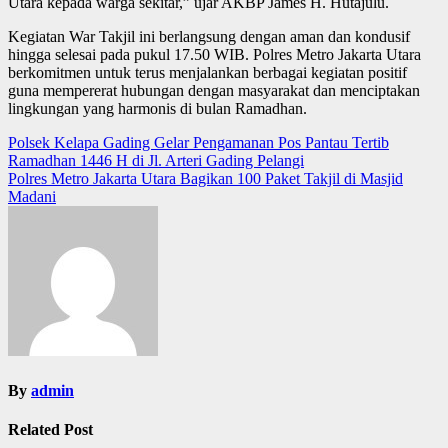
Utara kepada warga sekitar,” ujar AKBP James H. Hutajulu.
Kegiatan War Takjil ini berlangsung dengan aman dan kondusif
hingga selesai pada pukul 17.50 WIB. Polres Metro Jakarta Utara
berkomitmen untuk terus menjalankan berbagai kegiatan positif
guna mempererat hubungan dengan masyarakat dan menciptakan
lingkungan yang harmonis di bulan Ramadhan.
Post
Polsek Kelapa Gading Gelar Pengamanan Pos Pantau Tertib
Ramadhan 1446 H di Jl. Arteri Gading Pelangi
navigation
Polres Metro Jakarta Utara Bagikan 100 Paket Takjil di Masjid
Madani
By
admin
Related Post