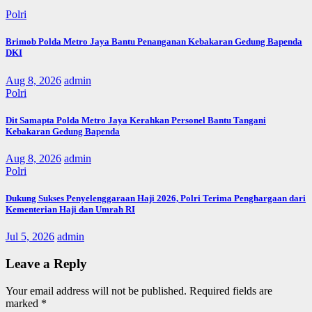
Polri
Brimob Polda Metro Jaya Bantu Penanganan Kebakaran Gedung Bapenda
DKI
Aug 8, 2026
admin
Polri
Dit Samapta Polda Metro Jaya Kerahkan Personel Bantu Tangani
Kebakaran Gedung Bapenda
Aug 8, 2026
admin
Polri
Dukung Sukses Penyelenggaraan Haji 2026, Polri Terima Penghargaan dari
Kementerian Haji dan Umrah RI
Jul 5, 2026
admin
Leave a Reply
Your email address will not be published.
Required fields are
marked
*