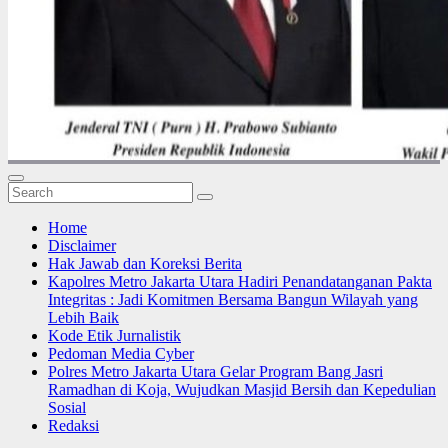
Home
Disclaimer
Hak Jawab dan Koreksi Berita
Kapolres Metro Jakarta Utara Hadiri Penandatanganan Pakta
Integritas : Jadi Komitmen Bersama Bangun Wilayah yang
Lebih Baik
Kode Etik Jurnalistik
Pedoman Media Cyber
Polres Metro Jakarta Utara Gelar Program Bang Jasri
Ramadhan di Koja, Wujudkan Masjid Bersih dan Kepedulian
Sosial
Redaksi