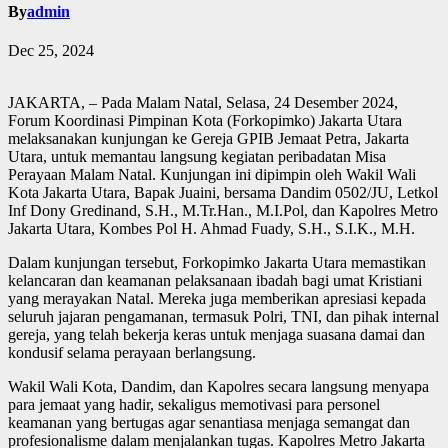
By
admin
Dec 25, 2024
JAKARTA, – Pada Malam Natal, Selasa, 24 Desember 2024,
Forum Koordinasi Pimpinan Kota (Forkopimko) Jakarta Utara
melaksanakan kunjungan ke Gereja GPIB Jemaat Petra, Jakarta
Utara, untuk memantau langsung kegiatan peribadatan Misa
Perayaan Malam Natal. Kunjungan ini dipimpin oleh Wakil Wali
Kota Jakarta Utara, Bapak Juaini, bersama Dandim 0502/JU, Letkol
Inf Dony Gredinand, S.H., M.Tr.Han., M.I.Pol, dan Kapolres Metro
Jakarta Utara, Kombes Pol H. Ahmad Fuady, S.H., S.I.K., M.H.
Dalam kunjungan tersebut, Forkopimko Jakarta Utara memastikan
kelancaran dan keamanan pelaksanaan ibadah bagi umat Kristiani
yang merayakan Natal. Mereka juga memberikan apresiasi kepada
seluruh jajaran pengamanan, termasuk Polri, TNI, dan pihak internal
gereja, yang telah bekerja keras untuk menjaga suasana damai dan
kondusif selama perayaan berlangsung.
Wakil Wali Kota, Dandim, dan Kapolres secara langsung menyapa
para jemaat yang hadir, sekaligus memotivasi para personel
keamanan yang bertugas agar senantiasa menjaga semangat dan
profesionalisme dalam menjalankan tugas. Kapolres Metro Jakarta