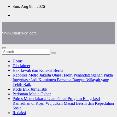
Skip
Sun. Aug 9th, 2026
to
content
www.jakarta-tv. com
Home
Disclaimer
Hak Jawab dan Koreksi Berita
Kapolres Metro Jakarta Utara Hadiri Penandatanganan Pakta
Integritas : Jadi Komitmen Bersama Bangun Wilayah yang
Lebih Baik
Kode Etik Jurnalistik
Pedoman Media Cyber
Polres Metro Jakarta Utara Gelar Program Bang Jasri
Ramadhan di Koja, Wujudkan Masjid Bersih dan Kepedulian
Sosial
Redaksi