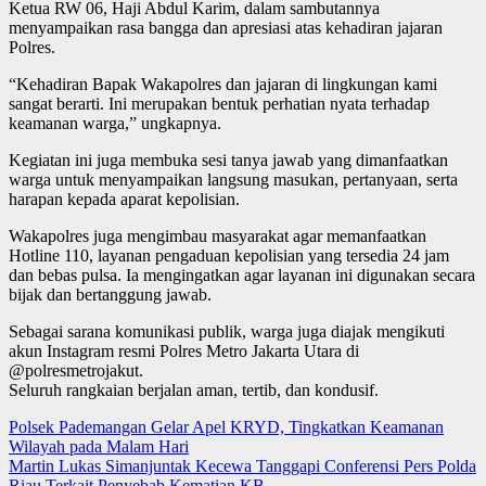
Ketua RW 06, Haji Abdul Karim, dalam sambutannya
menyampaikan rasa bangga dan apresiasi atas kehadiran jajaran
Polres.
“Kehadiran Bapak Wakapolres dan jajaran di lingkungan kami
sangat berarti. Ini merupakan bentuk perhatian nyata terhadap
keamanan warga,” ungkapnya.
Kegiatan ini juga membuka sesi tanya jawab yang dimanfaatkan
warga untuk menyampaikan langsung masukan, pertanyaan, serta
harapan kepada aparat kepolisian.
Wakapolres juga mengimbau masyarakat agar memanfaatkan
Hotline 110, layanan pengaduan kepolisian yang tersedia 24 jam
dan bebas pulsa. Ia mengingatkan agar layanan ini digunakan secara
bijak dan bertanggung jawab.
Sebagai sarana komunikasi publik, warga juga diajak mengikuti
akun Instagram resmi Polres Metro Jakarta Utara di
@polresmetrojakut.
Seluruh rangkaian berjalan aman, tertib, dan kondusif.
Post
Polsek Pademangan Gelar Apel KRYD, Tingkatkan Keamanan
Wilayah pada Malam Hari
navigation
Martin Lukas Simanjuntak Kecewa Tanggapi Conferensi Pers Polda
Riau Terkait Penyebab Kematian KB