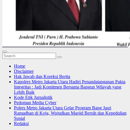
Home
Disclaimer
Hak Jawab dan Koreksi Berita
Kapolres Metro Jakarta Utara Hadiri Penandatanganan Pakta
Integritas : Jadi Komitmen Bersama Bangun Wilayah yang
Lebih Baik
Kode Etik Jurnalistik
Pedoman Media Cyber
Polres Metro Jakarta Utara Gelar Program Bang Jasri
Ramadhan di Koja, Wujudkan Masjid Bersih dan Kepedulian
Sosial
Redaksi