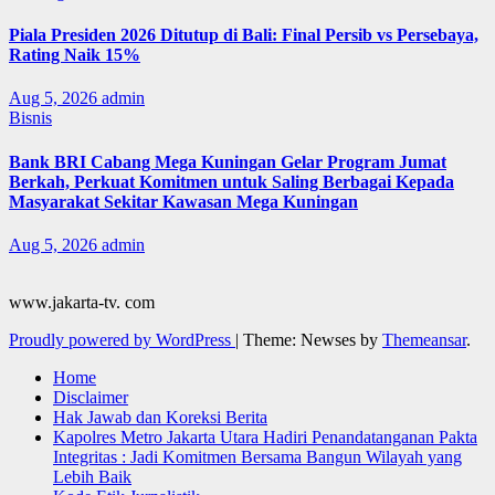
Piala Presiden 2026 Ditutup di Bali: Final Persib vs Persebaya,
Rating Naik 15%
Aug 5, 2026
admin
Bisnis
Bank BRI Cabang Mega Kuningan Gelar Program Jumat
Berkah, Perkuat Komitmen untuk Saling Berbagai Kepada
Masyarakat Sekitar Kawasan Mega Kuningan
Aug 5, 2026
admin
www.jakarta-tv. com
Proudly powered by WordPress
|
Theme: Newses by
Themeansar
.
Home
Disclaimer
Hak Jawab dan Koreksi Berita
Kapolres Metro Jakarta Utara Hadiri Penandatanganan Pakta
Integritas : Jadi Komitmen Bersama Bangun Wilayah yang
Lebih Baik