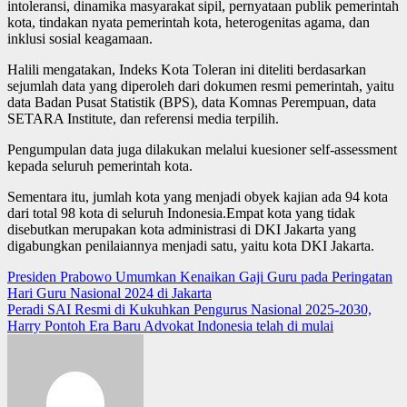
intoleransi, dinamika masyarakat sipil, pernyataan publik pemerintah
kota, tindakan nyata pemerintah kota, heterogenitas agama, dan
inklusi sosial keagamaan.
Halili mengatakan, Indeks Kota Toleran ini diteliti berdasarkan
sejumlah data yang diperoleh dari dokumen resmi pemerintah, yaitu
data Badan Pusat Statistik (BPS), data Komnas Perempuan, data
SETARA Institute, dan referensi media terpilih.
Pengumpulan data juga dilakukan melalui kuesioner self-assessment
kepada seluruh pemerintah kota.
Sementara itu, jumlah kota yang menjadi obyek kajian ada 94 kota
dari total 98 kota di seluruh Indonesia.Empat kota yang tidak
disebutkan merupakan kota administrasi di DKI Jakarta yang
digabungkan penilaiannya menjadi satu, yaitu kota DKI Jakarta.
Post
Presiden Prabowo Umumkan Kenaikan Gaji Guru pada Peringatan
Hari Guru Nasional 2024 di Jakarta
navigation
Peradi SAI Resmi di Kukuhkan Pengurus Nasional 2025-2030,
Harry Pontoh Era Baru Advokat Indonesia telah di mulai