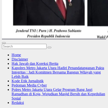
Home
Disclaimer
Hak Jawab dan Koreksi Berita
Kapolres Metro Jakarta Utara Hadiri Penandatanganan Pakta
Integritas : Jadi Komitmen Bersama Bangun Wilayah yang
Lebih Baik
Kode Etik Jurnalistik
Pedoman Media Cyber
Polres Metro Jakarta Utara Gelar Program Bang Jasri
Ramadhan di Koja, Wujudkan Masjid Bersih dan Kepedulian
Sosial
Redaksi