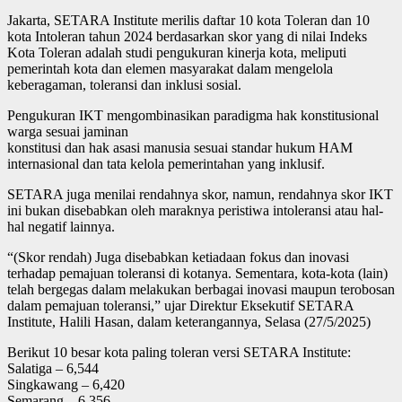
Jakarta, SETARA Institute merilis daftar 10 kota Toleran dan 10
kota Intoleran tahun 2024 berdasarkan skor yang di nilai Indeks
Kota Toleran adalah studi pengukuran kinerja kota, meliputi
pemerintah kota dan elemen masyarakat dalam mengelola
keberagaman, toleransi dan inklusi sosial.
Pengukuran IKT mengombinasikan paradigma hak konstitusional
warga sesuai jaminan
konstitusi dan hak asasi manusia sesuai standar hukum HAM
internasional dan tata kelola pemerintahan yang inklusif.
SETARA juga menilai rendahnya skor, namun, rendahnya skor IKT
ini bukan disebabkan oleh maraknya peristiwa intoleransi atau hal-
hal negatif lainnya.
“(Skor rendah) Juga disebabkan ketiadaan fokus dan inovasi
terhadap pemajuan toleransi di kotanya. Sementara, kota-kota (lain)
telah bergegas dalam melakukan berbagai inovasi maupun terobosan
dalam pemajuan toleransi,” ujar Direktur Eksekutif SETARA
Institute, Halili Hasan, dalam keterangannya, Selasa (27/5/2025)
Berikut 10 besar kota paling toleran versi SETARA Institute:
Salatiga – 6,544
Singkawang – 6,420
Semarang – 6,356