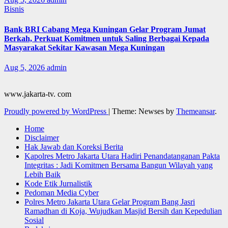
Bisnis
Bank BRI Cabang Mega Kuningan Gelar Program Jumat
Berkah, Perkuat Komitmen untuk Saling Berbagai Kepada
Masyarakat Sekitar Kawasan Mega Kuningan
Aug 5, 2026
admin
www.jakarta-tv. com
Proudly powered by WordPress
|
Theme: Newses by
Themeansar
.
Home
Disclaimer
Hak Jawab dan Koreksi Berita
Kapolres Metro Jakarta Utara Hadiri Penandatanganan Pakta
Integritas : Jadi Komitmen Bersama Bangun Wilayah yang
Lebih Baik
Kode Etik Jurnalistik
Pedoman Media Cyber
Polres Metro Jakarta Utara Gelar Program Bang Jasri
Ramadhan di Koja, Wujudkan Masjid Bersih dan Kepedulian
Sosial