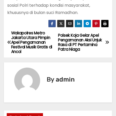
sosial Polri terhadap kondisi masyarakat,
khususnya di bulan suci Ramadhan.
Wakapolres Metro
P
Polsek Koja Gelar Apel
Jakarta Utara Pimpin
Pengamanan Aksi Unjuk
Apel Pengamanan
o
Rasa di PT Pertamina
Festival Musik Gratis di
Patra Niaga
Ancol
s
t
n
By
admin
a
v
i