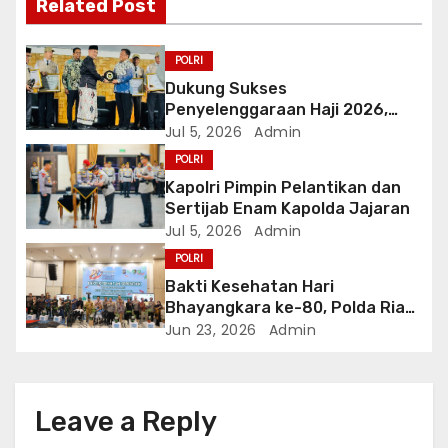
Related Post
g
a
POLRI
Dukung Sukses
t
Penyelenggaraan Haji 2026,
Polri Terima Penghargaan dari
Jul 5, 2026
Admin
i
Kementerian Haji dan Umrah RI
POLRI
o
Kapolri Pimpin Pelantikan dan
Sertijab Enam Kapolda Jajaran
n
Jul 5, 2026
Admin
POLRI
Bakti Kesehatan Hari
Bhayangkara ke-80, Polda Riau
Gelar 14 Layanan Medis
Jun 23, 2026
Admin
Leave a Reply