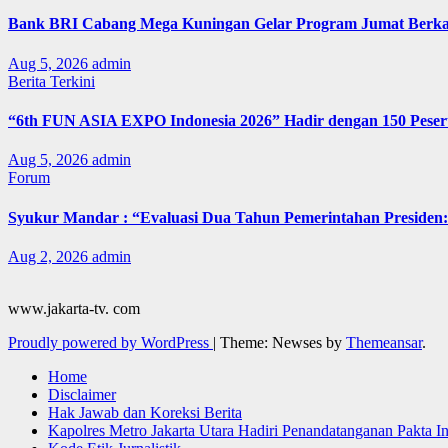
Bank BRI Cabang Mega Kuningan Gelar Program Jumat Berkah
Aug 5, 2026
admin
Berita Terkini
“6th FUN ASIA EXPO Indonesia 2026” Hadir dengan 150 Peserta
Aug 5, 2026
admin
Forum
Syukur Mandar : “Evaluasi Dua Tahun Pemerintahan Presiden: 
Aug 2, 2026
admin
www.jakarta-tv. com
Proudly powered by WordPress
|
Theme: Newses by
Themeansar
.
Home
Disclaimer
Hak Jawab dan Koreksi Berita
Kapolres Metro Jakarta Utara Hadiri Penandatanganan Pakta I