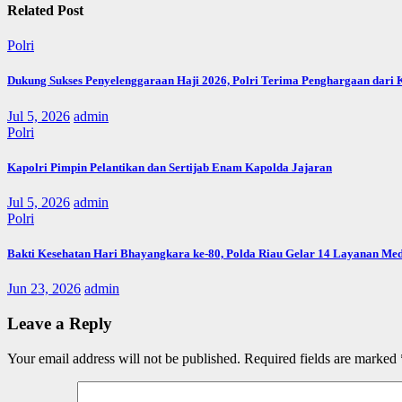
Related Post
Polri
Dukung Sukses Penyelenggaraan Haji 2026, Polri Terima Penghargaan dari
Jul 5, 2026
admin
Polri
Kapolri Pimpin Pelantikan dan Sertijab Enam Kapolda Jajaran
Jul 5, 2026
admin
Polri
Bakti Kesehatan Hari Bhayangkara ke-80, Polda Riau Gelar 14 Layanan Med
Jun 23, 2026
admin
Leave a Reply
Your email address will not be published.
Required fields are marked