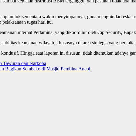
n sampai kegiatan distribusi BBM terganggu, dan pastikan tidak ada mas
api untuk sementara waktu menyimpannya, guna menghindari eskalasi y
elaksanaan tugas hari itu.
amanan internal Pertamina, yang dikoordinir oleh Cip Security, Bapak
abilitas keamanan wilayah, khususnya di area strategis yang berkaitan 
kondusif. Hingga saat laporan ini disusun, tidak ditemukan adanya gang
ah Tawuran dan Narkoba
 dan Bagikan Sembako di Masjid Pembina Ancol