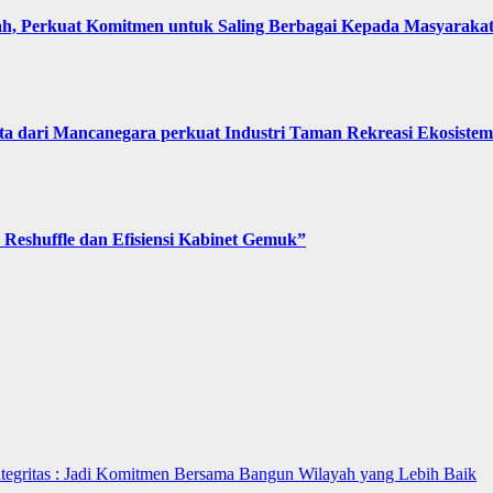
, Perkuat Komitmen untuk Saling Berbagai Kepada Masyaraka
 dari Mancanegara perkuat Industri Taman Rekreasi Ekosistem 
Reshuffle dan Efisiensi Kabinet Gemuk”
ntegritas : Jadi Komitmen Bersama Bangun Wilayah yang Lebih Baik