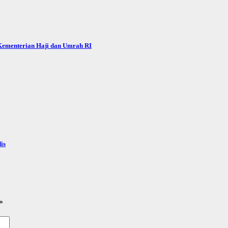
 Kementerian Haji dan Umrah RI
is
*