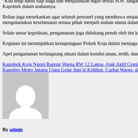
“Kita tetap harus siap siaga dan menjalankan tugas sesuai SOP. Janga
Kapolsek dalam arahannya.
Beliau juga menekankan agar seluruh personel yang membawa senjata 
mengutamakan keselamatan semua pihak menjadi arahan utama dalam p
Selain unsur kepolisian, pengamanan juga didukung penuh oleh tim ke
Kegiatan ini menunjukkan kesiapsiagaan Polsek Koja dalam menjaga st
Apel pengamanan berlangsung situasi dalam kondisi aman, tertib, dan 
Post
Kapolsek Koja Ngopi Bareng Warga RW 12 Lagoa, Ajak Aktif Ceg
Kapolres Metro Jakarta Utara Gelar Jum’at Keliling, Curhat Warga,
navigation
By
admin