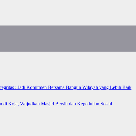
ntegritas : Jadi Komitmen Bersama Bangun Wilayah yang Lebih Baik
n di Koja, Wujudkan Masjid Bersih dan Kepedulian Sosial