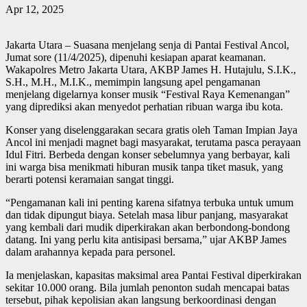
Apr 12, 2025
Jakarta Utara – Suasana menjelang senja di Pantai Festival Ancol,
Jumat sore (11/4/2025), dipenuhi kesiapan aparat keamanan.
Wakapolres Metro Jakarta Utara, AKBP James H. Hutajulu, S.I.K.,
S.H., M.H., M.I.K., memimpin langsung apel pengamanan
menjelang digelarnya konser musik “Festival Raya Kemenangan”
yang diprediksi akan menyedot perhatian ribuan warga ibu kota.
Konser yang diselenggarakan secara gratis oleh Taman Impian Jaya
Ancol ini menjadi magnet bagi masyarakat, terutama pasca perayaan
Idul Fitri. Berbeda dengan konser sebelumnya yang berbayar, kali
ini warga bisa menikmati hiburan musik tanpa tiket masuk, yang
berarti potensi keramaian sangat tinggi.
“Pengamanan kali ini penting karena sifatnya terbuka untuk umum
dan tidak dipungut biaya. Setelah masa libur panjang, masyarakat
yang kembali dari mudik diperkirakan akan berbondong-bondong
datang. Ini yang perlu kita antisipasi bersama,” ujar AKBP James
dalam arahannya kepada para personel.
Ia menjelaskan, kapasitas maksimal area Pantai Festival diperkirakan
sekitar 10.000 orang. Bila jumlah penonton sudah mencapai batas
tersebut, pihak kepolisian akan langsung berkoordinasi dengan