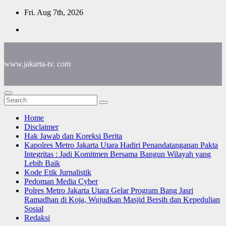
Skip
Fri. Aug 7th, 2026
to
content
www.jakarta-tv. com
Home
Disclaimer
Hak Jawab dan Koreksi Berita
Kapolres Metro Jakarta Utara Hadiri Penandatanganan Pakta
Integritas : Jadi Komitmen Bersama Bangun Wilayah yang
Lebih Baik
Kode Etik Jurnalistik
Pedoman Media Cyber
Polres Metro Jakarta Utara Gelar Program Bang Jasri
Ramadhan di Koja, Wujudkan Masjid Bersih dan Kepedulian
Sosial
Redaksi