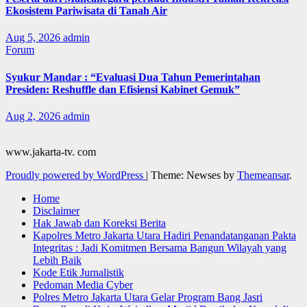
Ekosistem Pariwisata di Tanah Air
Aug 5, 2026
admin
Forum
Syukur Mandar : “Evaluasi Dua Tahun Pemerintahan
Presiden: Reshuffle dan Efisiensi Kabinet Gemuk”
Aug 2, 2026
admin
www.jakarta-tv. com
Proudly powered by WordPress
|
Theme: Newses by
Themeansar
.
Home
Disclaimer
Hak Jawab dan Koreksi Berita
Kapolres Metro Jakarta Utara Hadiri Penandatanganan Pakta
Integritas : Jadi Komitmen Bersama Bangun Wilayah yang
Lebih Baik
Kode Etik Jurnalistik
Pedoman Media Cyber
Polres Metro Jakarta Utara Gelar Program Bang Jasri