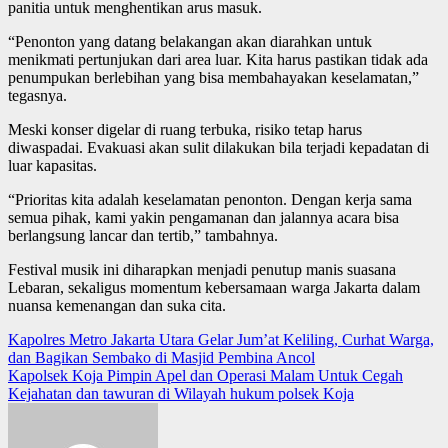
panitia untuk menghentikan arus masuk.
“Penonton yang datang belakangan akan diarahkan untuk
menikmati pertunjukan dari area luar. Kita harus pastikan tidak ada
penumpukan berlebihan yang bisa membahayakan keselamatan,”
tegasnya.
Meski konser digelar di ruang terbuka, risiko tetap harus
diwaspadai. Evakuasi akan sulit dilakukan bila terjadi kepadatan di
luar kapasitas.
“Prioritas kita adalah keselamatan penonton. Dengan kerja sama
semua pihak, kami yakin pengamanan dan jalannya acara bisa
berlangsung lancar dan tertib,” tambahnya.
Festival musik ini diharapkan menjadi penutup manis suasana
Lebaran, sekaligus momentum kebersamaan warga Jakarta dalam
nuansa kemenangan dan suka cita.
Post
Kapolres Metro Jakarta Utara Gelar Jum’at Keliling, Curhat Warga,
dan Bagikan Sembako di Masjid Pembina Ancol
navigation
Kapolsek Koja Pimpin Apel dan Operasi Malam Untuk Cegah
Kejahatan dan tawuran di Wilayah hukum polsek Koja