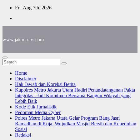
Skip
Fri. Aug 7th, 2026
to
content
www.jakarta-tv. com
Home
Disclaimer
Hak Jawab dan Koreksi Berita
Kapolres Metro Jakarta Utara Hadiri Penandatanganan Pakta
Integritas : Jadi Komitmen Bersama Bangun Wilayah yang
Lebih Baik
Kode Etik Jurnalistik
Pedoman Media Cyber
Polres Metro Jakarta Utara Gelar Program Bang Jasri
Ramadhan di Koja, Wujudkan Masjid Bersih dan Kepedulian
Sosial
Redaksi