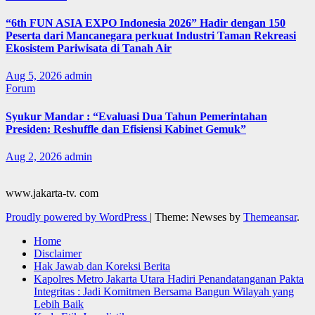
“6th FUN ASIA EXPO Indonesia 2026” Hadir dengan 150
Peserta dari Mancanegara perkuat Industri Taman Rekreasi
Ekosistem Pariwisata di Tanah Air
Aug 5, 2026
admin
Forum
Syukur Mandar : “Evaluasi Dua Tahun Pemerintahan
Presiden: Reshuffle dan Efisiensi Kabinet Gemuk”
Aug 2, 2026
admin
www.jakarta-tv. com
Proudly powered by WordPress
|
Theme: Newses by
Themeansar
.
Home
Disclaimer
Hak Jawab dan Koreksi Berita
Kapolres Metro Jakarta Utara Hadiri Penandatanganan Pakta
Integritas : Jadi Komitmen Bersama Bangun Wilayah yang
Lebih Baik