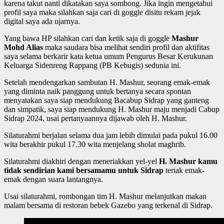
karena takut nanti dikatakan saya sombong. Jika ingin mengetahui
profil saya maka silahkan saja cari di goggle disitu rekam jejak
digital saya ada ujarnya.
Yang bawa HP silahkan cari dan ketik saja di goggle
Mashur
Mohd Alias
maka saudara bisa melihat sendiri profil dan aktifitas
saya selama berkarir kata ketua umum Pengurus Besar Kerukunan
Keluarga Sidenreng Rappang (PB Kebugis) sedunia ini.
Setelah mendengarkan sambutan H. Mashur, seorang emak-emak
yang diminta naik panggung untuk bertanya secara spontan
menyatakan saya siap mendukung Bacabup Sidrap yang ganteng
dan simpatik, saya siap mendukung H. Mashur maju menjadi Cabup
Sidrap 2024, usai pertanyaannya dijawab oleh H. Mashur.
Silaturahmi berjalan selama dua jam lebih dimulai pada pukul 16.00
wita berakhir pukul 17.30 wita menjelang sholat maghrib.
Silaturahmi diakhiri dengan meneriakkan yel-yel
H. Mashur kamu
tidak sendirian kami bersamamu untuk Sidrap
teriak emak-
emak dengan suara lantangnya.
Usai silaturahmi, rombongan tim H. Mashur melanjutkan makan
malam bersama di restoran bebek Gazebo yang terkenal di Sidrap.