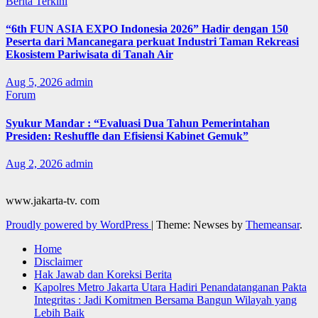
Berita Terkini
“6th FUN ASIA EXPO Indonesia 2026” Hadir dengan 150
Peserta dari Mancanegara perkuat Industri Taman Rekreasi
Ekosistem Pariwisata di Tanah Air
Aug 5, 2026
admin
Forum
Syukur Mandar : “Evaluasi Dua Tahun Pemerintahan
Presiden: Reshuffle dan Efisiensi Kabinet Gemuk”
Aug 2, 2026
admin
www.jakarta-tv. com
Proudly powered by WordPress
|
Theme: Newses by
Themeansar
.
Home
Disclaimer
Hak Jawab dan Koreksi Berita
Kapolres Metro Jakarta Utara Hadiri Penandatanganan Pakta
Integritas : Jadi Komitmen Bersama Bangun Wilayah yang
Lebih Baik