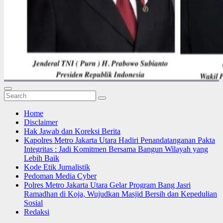
Home
Disclaimer
Hak Jawab dan Koreksi Berita
Kapolres Metro Jakarta Utara Hadiri Penandatanganan Pakta
Integritas : Jadi Komitmen Bersama Bangun Wilayah yang
Lebih Baik
Kode Etik Jurnalistik
Pedoman Media Cyber
Polres Metro Jakarta Utara Gelar Program Bang Jasri
Ramadhan di Koja, Wujudkan Masjid Bersih dan Kepedulian
Sosial
Redaksi