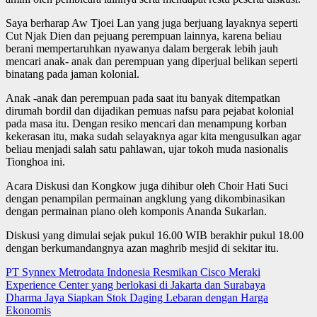
Saya berharap Aw Tjoei Lan yang juga berjuang layaknya seperti
Cut Njak Dien dan pejuang perempuan lainnya, karena beliau
berani mempertaruhkan nyawanya dalam bergerak lebih jauh
mencari anak- anak dan perempuan yang diperjual belikan seperti
binatang pada jaman kolonial.
Anak -anak dan perempuan pada saat itu banyak ditempatkan
dirumah bordil dan dijadikan pemuas nafsu para pejabat kolonial
pada masa itu. Dengan resiko mencari dan menampung korban
kekerasan itu, maka sudah selayaknya agar kita mengusulkan agar
beliau menjadi salah satu pahlawan, ujar tokoh muda nasionalis
Tionghoa ini.
Acara Diskusi dan Kongkow juga dihibur oleh Choir Hati Suci
dengan penampilan permainan angklung yang dikombinasikan
dengan permainan piano oleh komponis Ananda Sukarlan.
Diskusi yang dimulai sejak pukul 16.00 WIB berakhir pukul 18.00
dengan berkumandangnya azan maghrib mesjid di sekitar itu.
Post
PT Synnex Metrodata Indonesia Resmikan Cisco Meraki
Experience Center yang berlokasi di Jakarta dan Surabaya
navigation
Dharma Jaya Siapkan Stok Daging Lebaran dengan Harga
Ekonomis