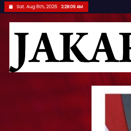
S
Sat. Aug 8th, 2026
2:28:11 AM
k
i
p
t
o
c
o
n
t
e
n
t