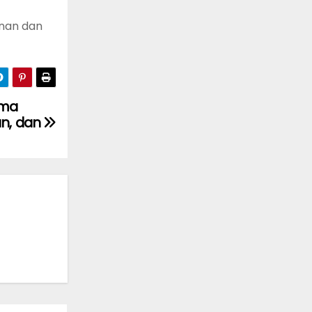
anan dan
ema
n, dan