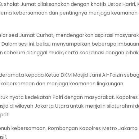
 sholat Jumat dilaksanakan dengan khatib Ustaz Hariri,
rtema kebersamaan dan pentingnya menjaga keamanan
elar sesi Jumat Curhat, mendengarkan aspirasi masyaraka
Dalam sesi ini, beliau menyampaikan beberapa imbauan,
ebelum ditinggal mudik, serta koordinasi dengan pihak
deramata kepada Ketua DKM Masjid Jami Al-Faizin sebag
un kebersamaan dan menjaga keamanan lingkungan.
ntuk nyata kedekatan Polri dengan masyarakat. Kapolres
jid di wilayah Jakarta Utara untuk menjalin silaturahmi 
pat.
 penuh kebersamaan. Rombongan Kapolres Metro Jakarta
if.