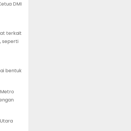
 Ketua DMI
t terkait
 seperti
ai bentuk
 Metro
dengan
 Utara