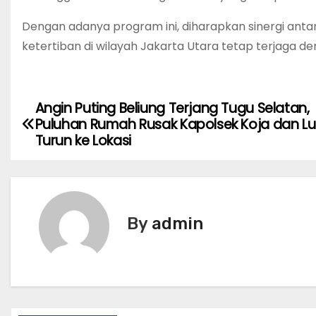
Dengan adanya program ini, diharapkan sinergi ant
ketertiban di wilayah Jakarta Utara tetap terjaga de
Angin Puting Beliung Terjang Tugu Selatan,
P
Puluhan Rumah Rusak Kapolsek Koja dan L
o
Turun ke Lokasi
s
t
By
admin
n
a
v