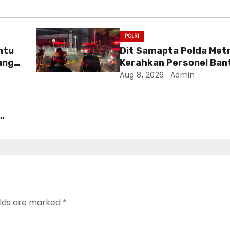
POLRI
ntu
Dit Samapta Polda Met
ung
Kerahkan Personel Ban
Tangani Kebakaran Ge
Aug 8, 2026
Admin
Bapenda
ri
 RI
elds are marked
*