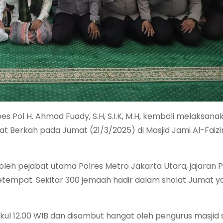
s Pol H. Ahmad Fuady, S.H, S.I.K, M.H, kembali melaksana
t Berkah pada Jumat (21/3/2025) di Masjid Jami Al-Faizin,
ri oleh pejabat utama Polres Metro Jakarta Utara, jajaran 
empat. Sekitar 300 jemaah hadir dalam sholat Jumat y
.
ukul 12.00 WIB dan disambut hangat oleh pengurus masjid 