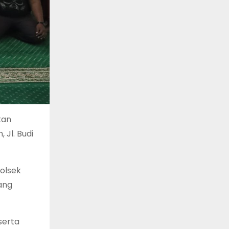
kan
 Jl. Budi
Polsek
ang
serta