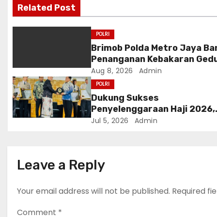
i
Related Post
g
POLRI
a
Brimob Polda Metro Jaya Ba
Penanganan Kebakaran Ged
t
Bapenda DKI
Aug 8, 2026
Admin
i
POLRI
Dukung Sukses
o
Penyelenggaraan Haji 2026,
Polri Terima Penghargaan da
Jul 5, 2026
Admin
n
Kementerian Haji dan Umrah
Leave a Reply
Your email address will not be published.
Required fi
Comment
*