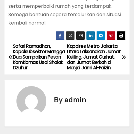
serta memperbaiki rumah yang terdampak.
Semoga bantuan segera tersalurkan dan situasi
kembali normal.
Safari Ramadhan,
Kapolres Metro Jakarta
P
Kapolsubsektor Mangga
Utara Laksanakan Jumat
Dua Sampaikan Pesan
Keliling, Jumat Curhat,
o
Kamtibmas Usai Shalat
dan Jumat Berkah di
Dzuhur
Masjid Jami Al-Faizin
s
t
n
By
admin
a
v