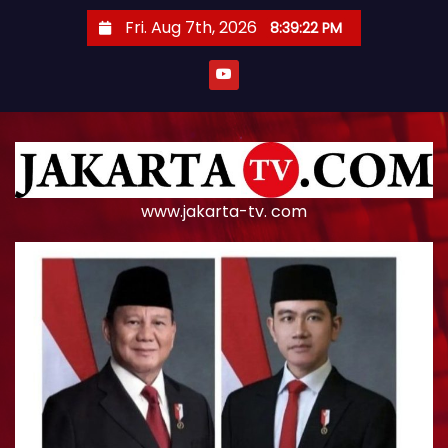
S
Fri. Aug 7th, 2026
8:39:23 PM
k
i
p
t
o
c
o
www.jakarta-tv. com
n
t
e
n
t