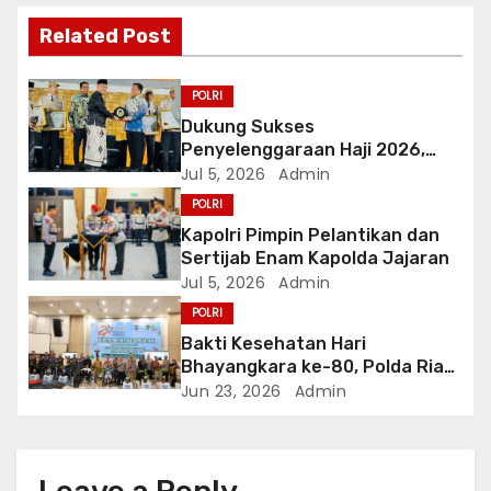
i
Related Post
g
a
POLRI
Dukung Sukses
t
Penyelenggaraan Haji 2026,
Polri Terima Penghargaan dari
Jul 5, 2026
Admin
i
Kementerian Haji dan Umrah RI
POLRI
o
Kapolri Pimpin Pelantikan dan
Sertijab Enam Kapolda Jajaran
n
Jul 5, 2026
Admin
POLRI
Bakti Kesehatan Hari
Bhayangkara ke-80, Polda Riau
Gelar 14 Layanan Medis
Jun 23, 2026
Admin