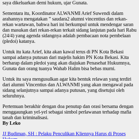
saya dikeluarkan demi hukum, ujar Gunata.
Sementara itu, Koordinator ALWANMI Arief Suwendi dalam
arahannya mengatakan ” saudara2 alumni vincentius dan rekan-
rekan wartawan, bahwa hari ini berkumpul untuk mendengar saran
dan masukan dari rekan-rekan terkait sidang lanjutan pada hari Rabu
(24/4) yang agenda sidangnya adalah pembacaan nota pembelaan
(pledoi) katanya.
Untuk itu kata Arief, kita akan kawal terus di PN Kota Bekasi
sampai adanya putusan dari majelis hakim PN Kota Bekasi. Kita
berharap dalam pledoi yang akan diajukan Penasehat Hukumnya,
Gunata dan orang tuanya Wahab Halim bisa bebas murni.
Untuk itu saya mengusulkan agar kita bentuk relawan yang terdiri
dari alumni Vincentius dan ALWANMI yang akan mengawal pada
sidang selanjutnya sampai adanya putusan, yang disetujui oleh
seluruhnya.
Pertemuan berakhir dengan doa penutup dan orasi bersama dengan
menggaungkan yel-yel sebagai simbol perlawanan terhadap mafia
tanah dan kriminalisasi.
By Leko
Post
JJ Budiman, SH : Pelaku Penculikan Kliennya Harus di Proses