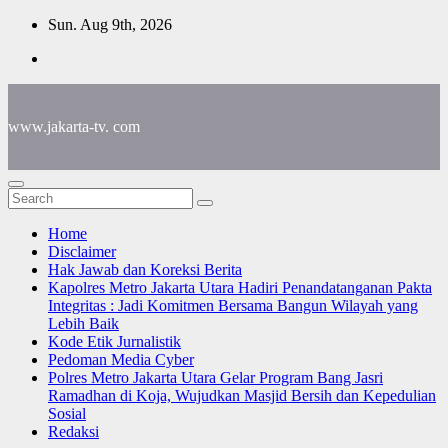
Skip
Sun. Aug 9th, 2026
to
content
www.jakarta-tv. com
Home
Disclaimer
Hak Jawab dan Koreksi Berita
Kapolres Metro Jakarta Utara Hadiri Penandatanganan Pakta
Integritas : Jadi Komitmen Bersama Bangun Wilayah yang
Lebih Baik
Kode Etik Jurnalistik
Pedoman Media Cyber
Polres Metro Jakarta Utara Gelar Program Bang Jasri
Ramadhan di Koja, Wujudkan Masjid Bersih dan Kepedulian
Sosial
Redaksi