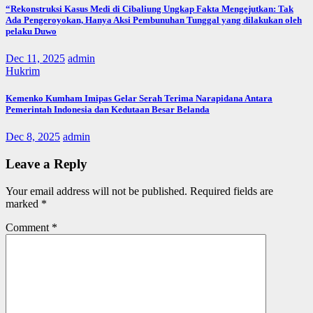
“Rekonstruksi Kasus Medi di Cibaliung Ungkap Fakta Mengejutkan: Tak
Ada Pengeroyokan, Hanya Aksi Pembunuhan Tunggal yang dilakukan oleh
pelaku Duwo
Dec 11, 2025
admin
Hukrim
Kemenko Kumham Imipas Gelar Serah Terima Narapidana Antara
Pemerintah Indonesia dan Kedutaan Besar Belanda
Dec 8, 2025
admin
Leave a Reply
Your email address will not be published.
Required fields are
marked
*
Comment
*