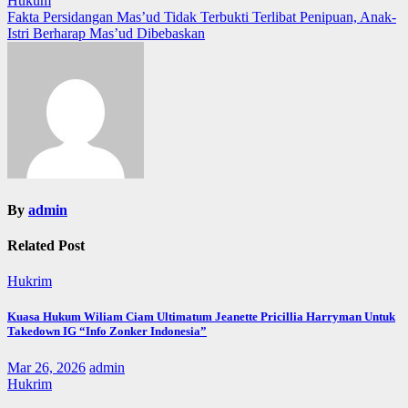
Hukum
navigation
Fakta Persidangan Mas’ud Tidak Terbukti Terlibat Penipuan, Anak-
Istri Berharap Mas’ud Dibebaskan
By
admin
Related Post
Hukrim
Kuasa Hukum Wiliam Ciam Ultimatum Jeanette Pricillia Harryman Untuk
Takedown IG “Info Zonker Indonesia”
Mar 26, 2026
admin
Hukrim