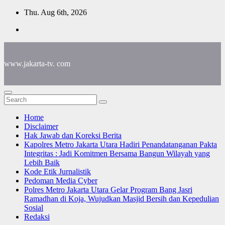
Skip
Thu. Aug 6th, 2026
to
content
www.jakarta-tv. com
Home
Disclaimer
Hak Jawab dan Koreksi Berita
Kapolres Metro Jakarta Utara Hadiri Penandatanganan Pakta
Integritas : Jadi Komitmen Bersama Bangun Wilayah yang
Lebih Baik
Kode Etik Jurnalistik
Pedoman Media Cyber
Polres Metro Jakarta Utara Gelar Program Bang Jasri
Ramadhan di Koja, Wujudkan Masjid Bersih dan Kepedulian
Sosial
Redaksi