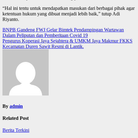
“Hal ini tentu untuk mendapatkan masukan dari berbagai pihak agar
ketentuan hukum yang dibuat menjadi lebih baik,” tutup Adi
Riyanto.
Post
BNPB Gandeng FWJ Gelar Bimtek Pendampingan Wartawan
Dalam Peliputan dan Pemberitaan Covid 19
navigation
Pengurus Koperasi Jaya Sejahtera & UMKM Jaya Makmur FKKS
Kecamatan Duren Sawit Resmi di Lantik.
By
admin
Related Post
Berita Terkini