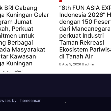
k BRI Cabang
“6th FUN ASIA EX
a Kuningan Gelar
Indonesia 2026” H
gram Jumat
dengan 150 Peser
kah, Perkuat
dari Mancanegara
itmen untuk
perkuat Industri
ing Berbagai
Taman Rekreasi
ada Masyarakat
Ekosistem Pariwis
itar Kawasan
di Tanah Air
a Kuningan
Aug 5, 2026
admin
5, 2026
admin
ewses by
Themeansar
.