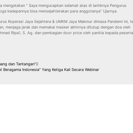
ya mengatakan ” Saya mengucapkan selamat atas di lantiknya Pengurus
ga kedepannya bisa mensejahterakan para anggotanya” Ujarnya.
urus Koperasi Jaya Sejahtera & UMKM Jaya Makmur dimasa Pandemi ini, t
an, menjaga jarak dan memakai masker akhirnya ditutup dengan doa oleh
hmad Ripa’i, S. Ag. dan pembagian door price oleh panitia kepada peserta
luang dan Tantangan”
eragama Indonesia” Yang Ketiga Kali Secara Webinar