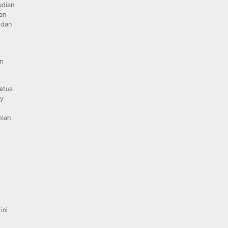
udian
an
 dan
n
etua
dy
olah
ini