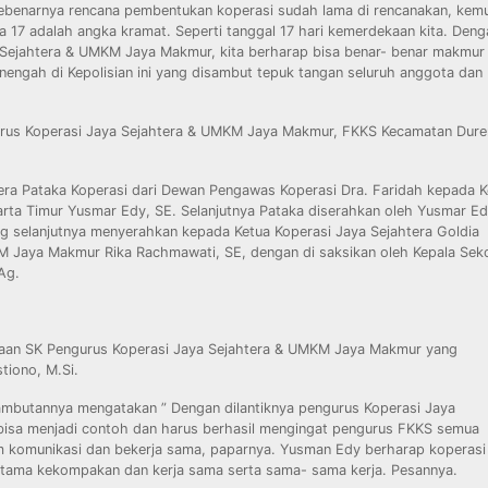
benarnya rencana pembentukan koperasi sudah lama di rencanakan, kem
ka 17 adalah angka kramat. Seperti tanggal 17 hari kemerdekaan kita. Deng
a Sejahtera & UMKM Jaya Makmur, kita berharap bisa benar- benar makmur
nengah di Kepolisian ini yang disambut tepuk tangan seluruh anggota dan
gurus Koperasi Jaya Sejahtera & UMKM Jaya Makmur, FKKS Kecamatan Dure
g
era Pataka Koperasi dari Dewan Pengawas Koperasi Dra. Faridah kepada K
arta Timur Yusmar Edy, SE. Selanjutnya Pataka diserahkan oleh Yusmar E
g selanjutnya menyerahkan kepada Ketua Koperasi Jaya Sejahtera Goldia
 Jaya Makmur Rika Rachmawati, SE, dengan di saksikan oleh Kepala Sek
Ag.
caan SK Pengurus Koperasi Jaya Sejahtera & UMKM Jaya Makmur yang
tiono, M.Si.
mbutannya mengatakan ” Dengan dilantiknya pengurus Koperasi Jaya
bisa menjadi contoh dan harus berhasil mengingat pengurus FKKS semua
m komunikasi dan bekerja sama, paparnya. Yusman Edy berharap koperasi 
rutama kekompakan dan kerja sama serta sama- sama kerja. Pesannya.