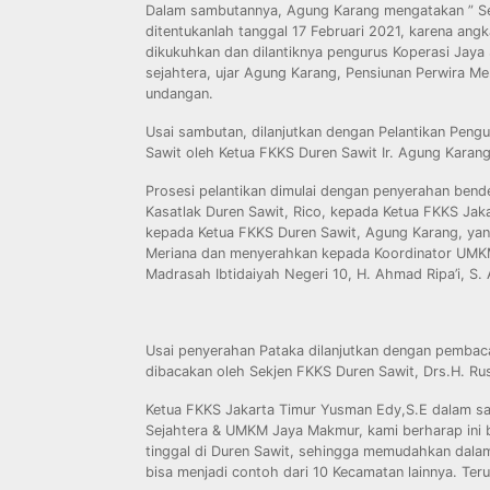
Dalam sambutannya, Agung Karang mengatakan ” Se
ditentukanlah tanggal 17 Februari 2021, karena ang
dikukuhkan dan dilantiknya pengurus Koperasi Jay
sejahtera, ujar Agung Karang, Pensiunan Perwira Me
undangan.
Usai sambutan, dilanjutkan dengan Pelantikan Pen
Sawit oleh Ketua FKKS Duren Sawit Ir. Agung Karan
Prosesi pelantikan dimulai dengan penyerahan bend
Kasatlak Duren Sawit, Rico, kepada Ketua FKKS Jak
kepada Ketua FKKS Duren Sawit, Agung Karang, yan
Meriana dan menyerahkan kepada Koordinator UMKM
Madrasah Ibtidaiyah Negeri 10, H. Ahmad Ripa’i, S. 
Usai penyerahan Pataka dilanjutkan dengan pemba
dibacakan oleh Sekjen FKKS Duren Sawit, Drs.H. Rus
Ketua FKKS Jakarta Timur Yusman Edy,S.E dalam sa
Sejahtera & UMKM Jaya Makmur, kami berharap ini 
tinggal di Duren Sawit, sehingga memudahkan dala
bisa menjadi contoh dari 10 Kecamatan lainnya. Te