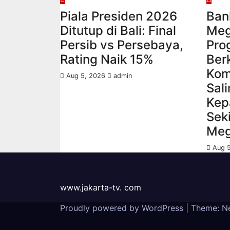
Piala Presiden 2026
Ban
Ditutup di Bali: Final
Meg
Persib vs Persebaya,
Pro
Rating Naik 15%
Ber
Kom
Aug 5, 2026
admin
Sal
Kep
Sek
Meg
Aug 
www.jakarta-tv. com
Proudly powered by WordPress
|
Theme: N