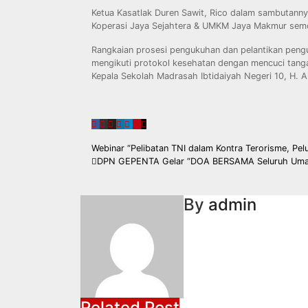
Ketua Kasatlak Duren Sawit, Rico dalam sambutann
Koperasi Jaya Sejahtera & UMKM Jaya Makmur semo
Rangkaian prosesi pengukuhan dan pelantikan peng
mengikuti protokol kesehatan dengan mencuci tang
Kepala Sekolah Madrasah Ibtidaiyah Negeri 10, H. A
Post
Webinar “Pelibatan TNI dalam Kontra Terorisme, Pe
DPN GEPENTA Gelar “DOA BERSAMA Seluruh Umat B
navigation
By
admin
Related Post