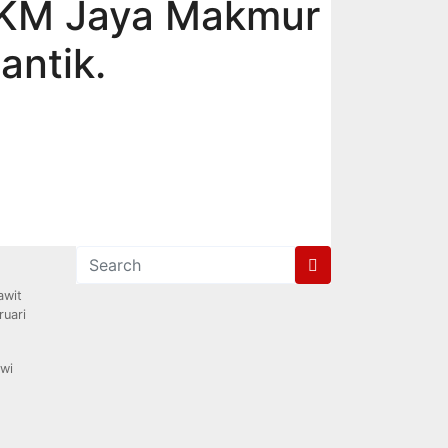
MKM Jaya Makmur
antik.
awit
ruari
iwi