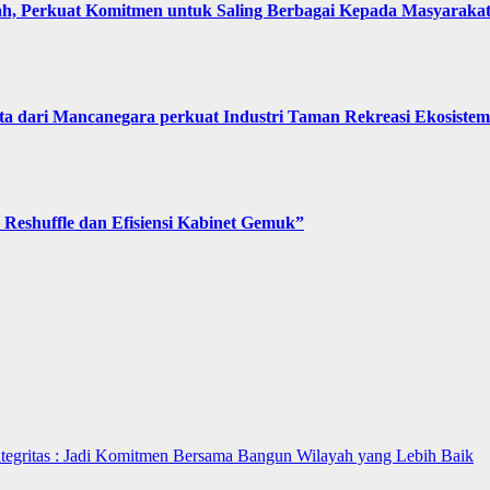
, Perkuat Komitmen untuk Saling Berbagai Kepada Masyaraka
 dari Mancanegara perkuat Industri Taman Rekreasi Ekosistem 
Reshuffle dan Efisiensi Kabinet Gemuk”
ntegritas : Jadi Komitmen Bersama Bangun Wilayah yang Lebih Baik