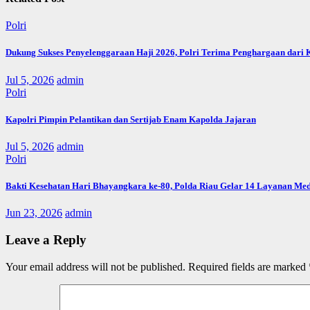
Polri
Dukung Sukses Penyelenggaraan Haji 2026, Polri Terima Penghargaan dari
Jul 5, 2026
admin
Polri
Kapolri Pimpin Pelantikan dan Sertijab Enam Kapolda Jajaran
Jul 5, 2026
admin
Polri
Bakti Kesehatan Hari Bhayangkara ke-80, Polda Riau Gelar 14 Layanan Med
Jun 23, 2026
admin
Leave a Reply
Your email address will not be published.
Required fields are marked