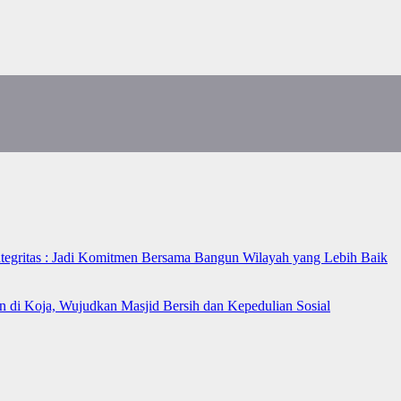
ntegritas : Jadi Komitmen Bersama Bangun Wilayah yang Lebih Baik
n di Koja, Wujudkan Masjid Bersih dan Kepedulian Sosial