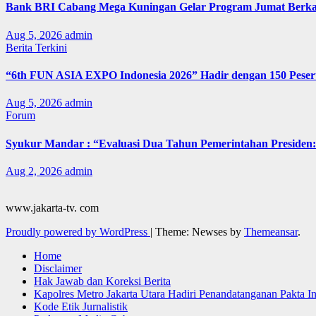
Bank BRI Cabang Mega Kuningan Gelar Program Jumat Berkah
Aug 5, 2026
admin
Berita Terkini
“6th FUN ASIA EXPO Indonesia 2026” Hadir dengan 150 Peserta
Aug 5, 2026
admin
Forum
Syukur Mandar : “Evaluasi Dua Tahun Pemerintahan Presiden: 
Aug 2, 2026
admin
www.jakarta-tv. com
Proudly powered by WordPress
|
Theme: Newses by
Themeansar
.
Home
Disclaimer
Hak Jawab dan Koreksi Berita
Kapolres Metro Jakarta Utara Hadiri Penandatanganan Pakta I
Kode Etik Jurnalistik