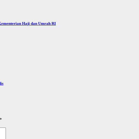
 Kementerian Haji dan Umrah RI
is
*