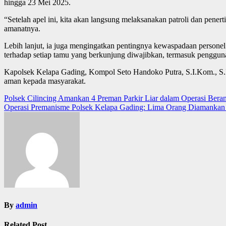
hingga 23 Mei 2025.
“Setelah apel ini, kita akan langsung melaksanakan patroli dan pen
amanatnya.
Lebih lanjut, ia juga mengingatkan pentingnya kewaspadaan personel
terhadap setiap tamu yang berkunjung diwajibkan, termasuk penggunaa
Kapolsek Kelapa Gading, Kompol Seto Handoko Putra, S.I.Kom., S.
aman kepada masyarakat.
Post
Polsek Cilincing Amankan 4 Preman Parkir Liar dalam Operasi Beran
Operasi Premanisme Polsek Kelapa Gading: Lima Orang Diamankan 
navigation
By
admin
Related Post