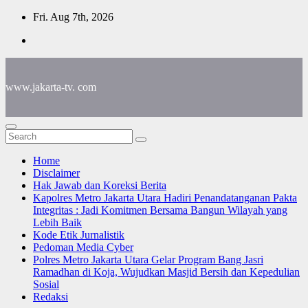
Skip
Fri. Aug 7th, 2026
to
content
www.jakarta-tv. com
Home
Disclaimer
Hak Jawab dan Koreksi Berita
Kapolres Metro Jakarta Utara Hadiri Penandatanganan Pakta
Integritas : Jadi Komitmen Bersama Bangun Wilayah yang
Lebih Baik
Kode Etik Jurnalistik
Pedoman Media Cyber
Polres Metro Jakarta Utara Gelar Program Bang Jasri
Ramadhan di Koja, Wujudkan Masjid Bersih dan Kepedulian
Sosial
Redaksi