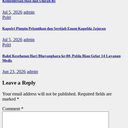
Kementerian Haji dan Umrah RI
Jul 5, 2026
admin
Polri
Kapolri Pimpin Pelantikan dan Sertijab Enam Kapolda Jajaran
Jul 5, 2026
admin
Polri
Bakti Kesehatan Hari Bhayangkara ke-80, Polda Riau Gelar 14 Layanan
Medis
Jun 23, 2026
admin
Leave a Reply
Your email address will not be published.
Required fields are
marked
*
Comment
*