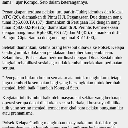
sama,” ujar Kompol Seto dalam keterangannya.
Penangkapan terduga pelaku juru parkir (Jukir) identitas dan lokasi
ATC (26), diamankan di Pintu II Jl. Pegangsaan Dua dengan uang
tunai Rp5.000,TA (37), diamankan di Pertigaan IGI dengan uang
tunai Rp8.000,SPS (26), diamankan di Jl. Perintis Kemerdekaan
dengan uang tunai Rp6.000,ES (27) dan M (35), diamankan di Jl.
Bangun Cipta Sarana dengan uang tunai Rp11.000,-
Setelah diamankan, kelima orang tersebut dibawa ke Polsek Kelapa
Gading untuk dilakukan pendataan dan diberikan pembinaan.
Selanjutnya, Polsek akan berkoordinasi dengan Dinas Sosial untuk
langkah rehabilitasi sosial agar tidak kembali melakukan perbuatan
serupa.
“Penegakan hukum bukan semata-mata untuk menghukum, tetapi
juga memberi kesempatan bagi yang bersangkutan untuk berubah
menjadi lebih baik,” tambah Kompol Seto.
Kegiatan ini disambut baik oleh masyarakat sekitar yang berharap
operasi serupa dapat dilakukan secara berkala, khususnya di titik-
titik yang sering menjadi tempat mangkal para pelaku pungutan liar
atau premanisme.
Polsek Kelapa Gading mengimbau masyarakat untuk tidak ragu
melaporkan setiap bentuk gangguan kamtibmas ke kantor polisi