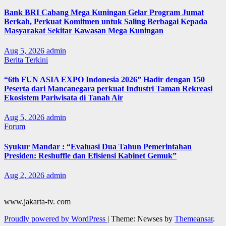
Bank BRI Cabang Mega Kuningan Gelar Program Jumat
Berkah, Perkuat Komitmen untuk Saling Berbagai Kepada
Masyarakat Sekitar Kawasan Mega Kuningan
Aug 5, 2026
admin
Berita Terkini
“6th FUN ASIA EXPO Indonesia 2026” Hadir dengan 150
Peserta dari Mancanegara perkuat Industri Taman Rekreasi
Ekosistem Pariwisata di Tanah Air
Aug 5, 2026
admin
Forum
Syukur Mandar : “Evaluasi Dua Tahun Pemerintahan
Presiden: Reshuffle dan Efisiensi Kabinet Gemuk”
Aug 2, 2026
admin
www.jakarta-tv. com
Proudly powered by WordPress
|
Theme: Newses by
Themeansar
.