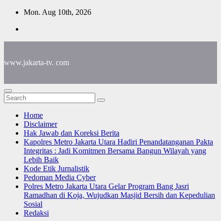
Skip
Mon. Aug 10th, 2026
to
content
www.jakarta-tv. com
Home
Disclaimer
Hak Jawab dan Koreksi Berita
Kapolres Metro Jakarta Utara Hadiri Penandatanganan Pakta
Integritas : Jadi Komitmen Bersama Bangun Wilayah yang
Lebih Baik
Kode Etik Jurnalistik
Pedoman Media Cyber
Polres Metro Jakarta Utara Gelar Program Bang Jasri
Ramadhan di Koja, Wujudkan Masjid Bersih dan Kepedulian
Sosial
Redaksi