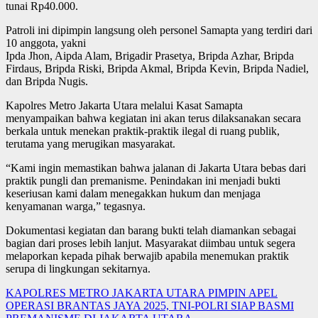
tunai Rp40.000.
Patroli ini dipimpin langsung oleh personel Samapta yang terdiri dari
10 anggota, yakni
Ipda Jhon, Aipda Alam, Brigadir Prasetya, Bripda Azhar, Bripda
Firdaus, Bripda Riski, Bripda Akmal, Bripda Kevin, Bripda Nadiel,
dan Bripda Nugis.
Kapolres Metro Jakarta Utara melalui Kasat Samapta
menyampaikan bahwa kegiatan ini akan terus dilaksanakan secara
berkala untuk menekan praktik-praktik ilegal di ruang publik,
terutama yang merugikan masyarakat.
“Kami ingin memastikan bahwa jalanan di Jakarta Utara bebas dari
praktik pungli dan premanisme. Penindakan ini menjadi bukti
keseriusan kami dalam menegakkan hukum dan menjaga
kenyamanan warga,” tegasnya.
Dokumentasi kegiatan dan barang bukti telah diamankan sebagai
bagian dari proses lebih lanjut. Masyarakat diimbau untuk segera
melaporkan kepada pihak berwajib apabila menemukan praktik
serupa di lingkungan sekitarnya.
Post
KAPOLRES METRO JAKARTA UTARA PIMPIN APEL
OPERASI BRANTAS JAYA 2025, TNI-POLRI SIAP BASMI
navigation