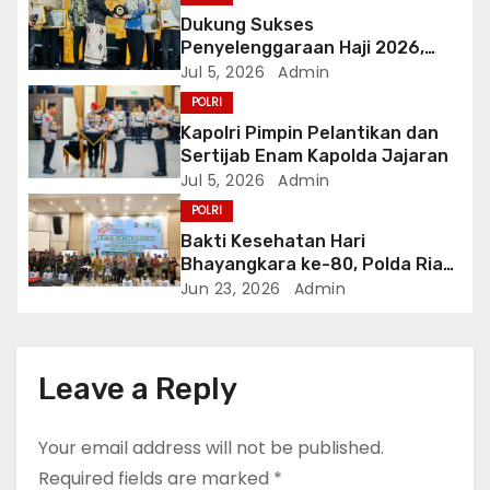
t
Dukung Sukses
Penyelenggaraan Haji 2026,
i
Polri Terima Penghargaan dari
Jul 5, 2026
Admin
Kementerian Haji dan Umrah RI
POLRI
o
Kapolri Pimpin Pelantikan dan
Sertijab Enam Kapolda Jajaran
n
Jul 5, 2026
Admin
POLRI
Bakti Kesehatan Hari
Bhayangkara ke-80, Polda Riau
Gelar 14 Layanan Medis
Jun 23, 2026
Admin
Leave a Reply
Your email address will not be published.
Required fields are marked
*