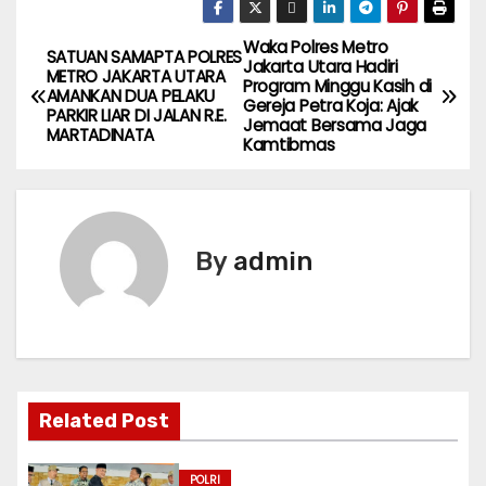
Waka Polres Metro
P
SATUAN SAMAPTA POLRES
Jakarta Utara Hadiri
METRO JAKARTA UTARA
Program Minggu Kasih di
o
AMANKAN DUA PELAKU
Gereja Petra Koja: Ajak
PARKIR LIAR DI JALAN R.E.
Jemaat Bersama Jaga
MARTADINATA
s
Kamtibmas
t
n
By
admin
a
v
i
g
Related Post
a
POLRI