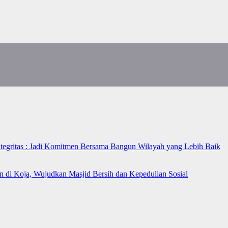
ntegritas : Jadi Komitmen Bersama Bangun Wilayah yang Lebih Baik
n di Koja, Wujudkan Masjid Bersih dan Kepedulian Sosial