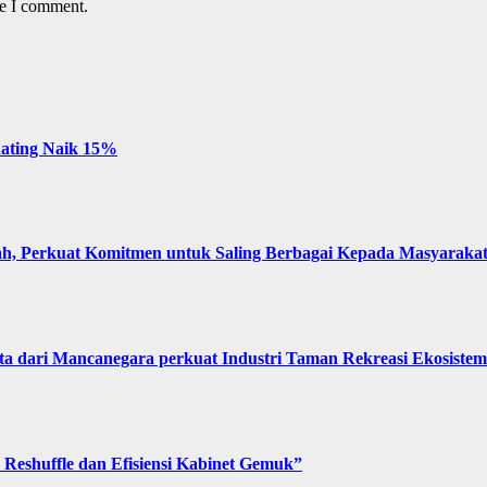
me I comment.
 Rating Naik 15%
, Perkuat Komitmen untuk Saling Berbagai Kepada Masyaraka
 dari Mancanegara perkuat Industri Taman Rekreasi Ekosistem 
Reshuffle dan Efisiensi Kabinet Gemuk”