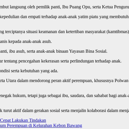
but langsung oleh pemilik panti, Ibu Puang Opu, serta Ketua Pengur
kepedulian dan empati terhadap anak-anak yatim piatu yang membutuhk
erciptanya situasi keamanan dan ketertiban masyarakat (kamtibmas) y
nis kepada anak-anak asuh.
nti, ibu asuh, serta anak-anak binaan Yayasan Bina Sosial.
r tentang pencegahan kekerasan serta perlindungan terhadap anak.
ndisi serta kebutuhan yang ada.
akarta Utara dalam mendorong peran aktif perempuan, khususnya Polw
penegak hukum, tetapi juga sebagai ibu, saudara, dan sahabat bagi an
tuk turut aktif dalam gerakan sosial serta menjalin kolaborasi dalam m
 Cepat Lakukan Tindakan
 Kaum Perempuan di Kelurahan Kebon Bawang