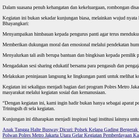
Dalam suasana penuh kehangatan dan kekeluargaan, rombongan disam
Kegiatan ini bukan sekadar kunjungan biasa, melainkan wujud nyata 
Bhayangkari:
Menyampaikan himbauan kepada pengurus panti agar terus mendukung t
Memberikan dukungan moral dan emosional melalui pendekatan huma
Menyalurkan tali asih berupa bantuan dan bingkisan kepada pemilik pa
Mengadakan sesi sharing edukatif bersama para pengasuh dan pengaja
Melakukan peninjauan langsung ke lingkungan panti untuk melihat ko
Kegiatan ini sekaligus menjadi bagian dari program Polres Metro J
masyarakat melalui kegiatan sosial dan kemanusiaan.
“Dengan kegiatan ini, kami ingin hadir bukan hanya sebagai aparat 
Triningsih di sela kegiatan.
Kunjungan ini diharapkan menjadi inspirasi bagi institusi lainnya un
Post
Anak Tangga Halte Busway Dicuri: Polsek Kelapa Gading Bergerak
Polwan Polres Metro Jakarta Utara Gelar Kegiatan Pemberdayaan