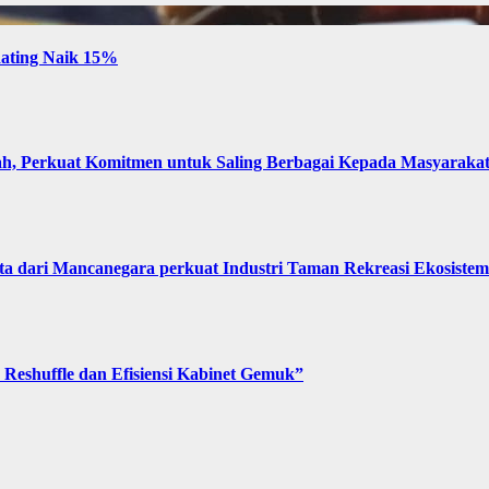
 Rating Naik 15%
, Perkuat Komitmen untuk Saling Berbagai Kepada Masyaraka
 dari Mancanegara perkuat Industri Taman Rekreasi Ekosistem 
Reshuffle dan Efisiensi Kabinet Gemuk”