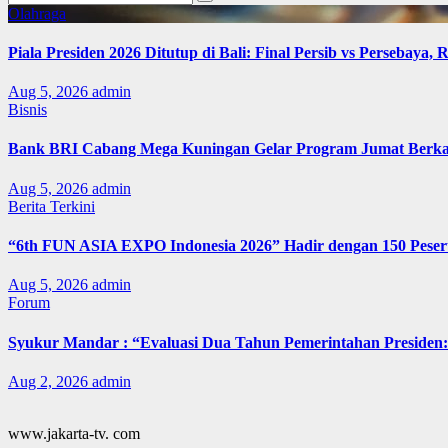
Olahraga
Piala Presiden 2026 Ditutup di Bali: Final Persib vs Persebaya,
Aug 5, 2026
admin
Bisnis
Bank BRI Cabang Mega Kuningan Gelar Program Jumat Berkah
Aug 5, 2026
admin
Berita Terkini
“6th FUN ASIA EXPO Indonesia 2026” Hadir dengan 150 Peserta
Aug 5, 2026
admin
Forum
Syukur Mandar : “Evaluasi Dua Tahun Pemerintahan Presiden: 
Aug 2, 2026
admin
www.jakarta-tv. com