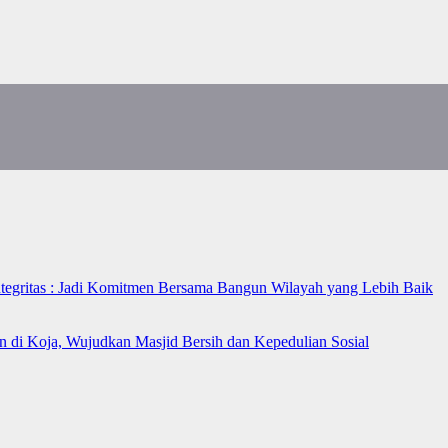
ntegritas : Jadi Komitmen Bersama Bangun Wilayah yang Lebih Baik
n di Koja, Wujudkan Masjid Bersih dan Kepedulian Sosial