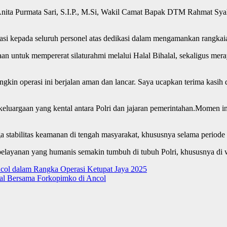
Anita Purmata Sari, S.I.P., M.Si, Wakil Camat Bapak DTM Rahmat Syahpu
si kepada seluruh personel atas dedikasi dalam mengamankan rangkaia
aan untuk mempererat silaturahmi melalui Halal Bihalal, sekaligus me
gkin operasi ini berjalan aman dan lancar. Saya ucapkan terima kasih d
luargaan yang kental antara Polri dan jajaran pemerintahan.Momen ini
a stabilitas keamanan di tengah masyarakat, khususnya selama periode
pelayanan yang humanis semakin tumbuh di tubuh Polri, khususnya di 
col dalam Rangka Operasi Ketupat Jaya 2025
lal Bersama Forkopimko di Ancol