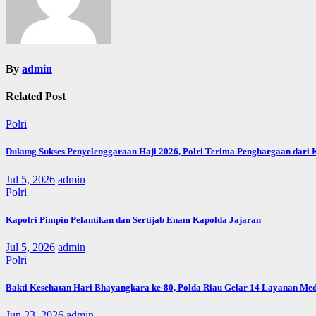
By
admin
Related Post
Polri
Dukung Sukses Penyelenggaraan Haji 2026, Polri Terima Penghargaan dari
Jul 5, 2026
admin
Polri
Kapolri Pimpin Pelantikan dan Sertijab Enam Kapolda Jajaran
Jul 5, 2026
admin
Polri
Bakti Kesehatan Hari Bhayangkara ke-80, Polda Riau Gelar 14 Layanan Med
Jun 23, 2026
admin