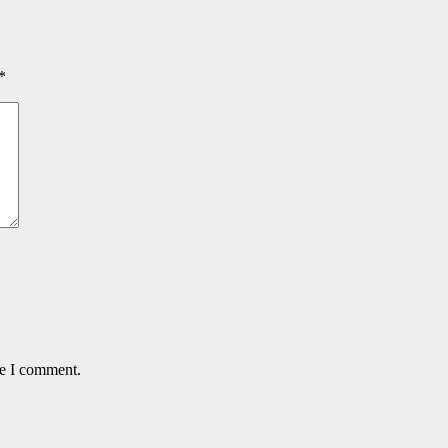
*
me I comment.