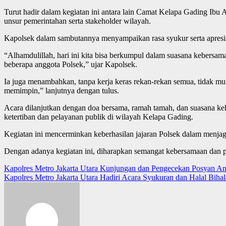
Turut hadir dalam kegiatan ini antara lain Camat Kelapa Gading Ibu 
unsur pemerintahan serta stakeholder wilayah.
Kapolsek dalam sambutannya menyampaikan rasa syukur serta apresia
“Alhamdulillah, hari ini kita bisa berkumpul dalam suasana kebersam
beberapa anggota Polsek,” ujar Kapolsek.
Ia juga menambahkan, tanpa kerja keras rekan-rekan semua, tidak mun
memimpin,” lanjutnya dengan tulus.
Acara dilanjutkan dengan doa bersama, ramah tamah, dan suasana keke
ketertiban dan pelayanan publik di wilayah Kelapa Gading.
Kegiatan ini mencerminkan keberhasilan jajaran Polsek dalam menjag
Dengan adanya kegiatan ini, diharapkan semangat kebersamaan dan 
Post
Kapolres Metro Jakarta Utara Kunjungan dan Pengecekan Posyan An
Kapolres Metro Jakarta Utara Hadiri Acara Syukuran dan Halal Biha
navigation