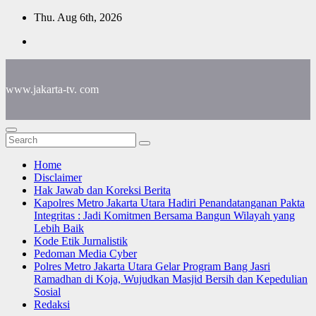
Skip
Thu. Aug 6th, 2026
to
content
www.jakarta-tv. com
Home
Disclaimer
Hak Jawab dan Koreksi Berita
Kapolres Metro Jakarta Utara Hadiri Penandatanganan Pakta
Integritas : Jadi Komitmen Bersama Bangun Wilayah yang
Lebih Baik
Kode Etik Jurnalistik
Pedoman Media Cyber
Polres Metro Jakarta Utara Gelar Program Bang Jasri
Ramadhan di Koja, Wujudkan Masjid Bersih dan Kepedulian
Sosial
Redaksi