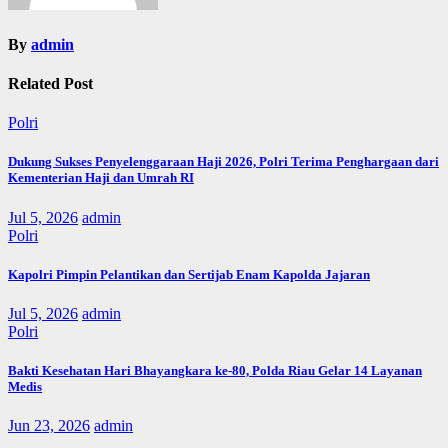
By
admin
Related Post
Polri
Dukung Sukses Penyelenggaraan Haji 2026, Polri Terima Penghargaan dari
Kementerian Haji dan Umrah RI
Jul 5, 2026
admin
Polri
Kapolri Pimpin Pelantikan dan Sertijab Enam Kapolda Jajaran
Jul 5, 2026
admin
Polri
Bakti Kesehatan Hari Bhayangkara ke-80, Polda Riau Gelar 14 Layanan
Medis
Jun 23, 2026
admin