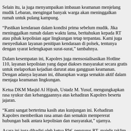
Selain itu, ia juga menyampaikan imbauan keamanan menjelang
mudik Lebaran, mengingat banyak warga akan meninggalkan
rumah untuk pulang kampung.
“Pastikan kendaraan dalam kondisi prima sebelum mudik. Jika
meninggalkan rumah dalam waktu lama, beritahukan kepada RT
atau pihak kepolisian agar lingkungan tetap terpantau. Kami juga
menyediakan layanan penitipan kendaraan di polsek, tentunya
dengan syarat kelengkapan surat-surat,” tambahnya.
Dalam kesempatan ini, Kapolres juga mensosialisasikan Hotline
110, layanan kepolisian yang dapat diakses masyarakat secara gratis
untuk melaporkan kejadian darurat atau gangguan keamanan.
Dengan adanya layanan ini, diharapkan warga semakin aktif dalam
menjaga keamanan lingkungan.
Ketua DKM Masjid Al Hijrah, Ustadz M. Yusuf, mengungkapkan
rasa syukur dan kebanggaannya atas kehadiran Kapolres beserta
jajaran.
“Kami sangat berterima kasih atas kunjungan ini. Kehadiran
Kapolres memberikan rasa aman dan semakin mempererat
hubungan baik antara kepolisian dan masyarakat,” ujarnya.
Acara ini juga dihadiri oleh ketua RW, pengurus RT, majelis taklim,