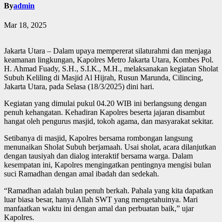
By
admin
Mar 18, 2025
Jakarta Utara – Dalam upaya mempererat silaturahmi dan menjaga
keamanan lingkungan, Kapolres Metro Jakarta Utara, Kombes Pol.
H. Ahmad Fuady, S.H., S.I.K., M.H., melaksanakan kegiatan Sholat
Subuh Keliling di Masjid Al Hijrah, Rusun Marunda, Cilincing,
Jakarta Utara, pada Selasa (18/3/2025) dini hari.
Kegiatan yang dimulai pukul 04.20 WIB ini berlangsung dengan
penuh kehangatan. Kehadiran Kapolres beserta jajaran disambut
hangat oleh pengurus masjid, tokoh agama, dan masyarakat sekitar.
Setibanya di masjid, Kapolres bersama rombongan langsung
menunaikan Sholat Subuh berjamaah. Usai sholat, acara dilanjutkan
dengan tausiyah dan dialog interaktif bersama warga. Dalam
kesempatan ini, Kapolres mengingatkan pentingnya mengisi bulan
suci Ramadhan dengan amal ibadah dan sedekah.
“Ramadhan adalah bulan penuh berkah. Pahala yang kita dapatkan
luar biasa besar, hanya Allah SWT yang mengetahuinya. Mari
manfaatkan waktu ini dengan amal dan perbuatan baik,” ujar
Kapolres.