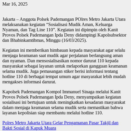
Mar 16, 2025
Jakarta – Anggota Polsek Pademangan POlres Metro Jakarta Utara
melaksanakan kegiatan “Sosialisasi Mudik Aman, Keluarga
Nyaman, dan Tag Line 110”. Kegiatan ini dipimpin oleh Kanit
Provos Polsek Pademangan Ipda Deny didampingi Kapolsubsektor
dan Bhabinkamtibmas, Minggu (16/03/2025).
Kegiatan ini memberikan himbauan kepada masyarakat agar selalu
menjaga keamanan saat mudik agar perjalanan berlangsung aman
dan nyaman. Dan mensosialisasikan nomor darurat 110 kepada
masyarakat sebagai layanan untuk melaporkan gangguan keamanan
selama mudik. Juga pemasangan stiker berisi informasi tentang
hotline 110 di berbagai tempat umum agar masyarakat lebih mudah
mengakses informasi darurat.
Kapolsek Pademangan Kompol Immanuel Sinaga melalui Kanit
Provos Polsek Pademangan Ipda Deny, menyampaikan kegiatan
sosialisasi ini bertujuan untuk meningkatkan kesadaran masyarakat
dalam menjaga keamanan selama mudik serta memastikan bahwa
layanan kepolisian siap membantu melalui hotline 110.
Post
Polres Metro Jakarta Utara Gelar Pengamanan Pasar Takjil dan
Bakti Sosial di Kapuk Muara