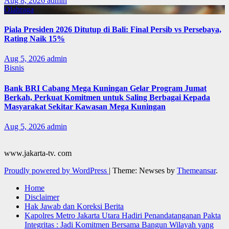
Aug 8, 2026
admin
Olahraga
Piala Presiden 2026 Ditutup di Bali: Final Persib vs Persebaya,
Rating Naik 15%
Aug 5, 2026
admin
Bisnis
Bank BRI Cabang Mega Kuningan Gelar Program Jumat
Berkah, Perkuat Komitmen untuk Saling Berbagai Kepada
Masyarakat Sekitar Kawasan Mega Kuningan
Aug 5, 2026
admin
www.jakarta-tv. com
Proudly powered by WordPress
|
Theme: Newses by
Themeansar
.
Home
Disclaimer
Hak Jawab dan Koreksi Berita
Kapolres Metro Jakarta Utara Hadiri Penandatanganan Pakta
Integritas : Jadi Komitmen Bersama Bangun Wilayah yang