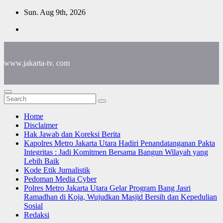
Skip
Sun. Aug 9th, 2026
to
content
www.jakarta-tv. com
Home
Disclaimer
Hak Jawab dan Koreksi Berita
Kapolres Metro Jakarta Utara Hadiri Penandatanganan Pakta
Integritas : Jadi Komitmen Bersama Bangun Wilayah yang
Lebih Baik
Kode Etik Jurnalistik
Pedoman Media Cyber
Polres Metro Jakarta Utara Gelar Program Bang Jasri
Ramadhan di Koja, Wujudkan Masjid Bersih dan Kepedulian
Sosial
Redaksi