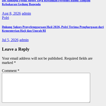
Dit Samapta Polda Metro Jaya Kerahkan Personel Bantu Tangani
Kebakaran Gedung Bapenda
Aug 8, 2026
admin
Polri
Dukung Sukses Penyelenggaraan Haji 2026, Polri Terima Penghargaan dari
Kementerian Haji dan Umrah RI
Jul 5, 2026
admin
Leave a Reply
Your email address will not be published.
Required fields are
marked
*
Comment
*