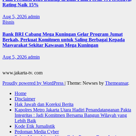
Rating Naik 15%
Aug 5, 2026
admin
Bisnis
Bank BRI Cabang Mega Kuningan Gelar Program Jumat
Berkah, Perkuat Komitmen untuk Saling Berbagai Kepada
Masyarakat Sekitar Kawasan Mega Kuningan
Aug 5, 2026
admin
www.jakarta-tv. com
Proudly powered by WordPress
|
Theme: Newses by
Themeansar
.
Home
Disclaimer
Hak Jawab dan Koreksi Berita
Kapolres Metro Jakarta Utara Hadiri Penandatanganan Pakta
Integritas : Jadi Komitmen Bersama Bangun Wilayah yang
Lebih Baik
Kode Etik Jurnalistik
Pedoman Media Cyber