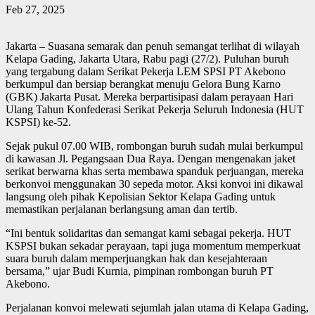
Feb 27, 2025
Jakarta – Suasana semarak dan penuh semangat terlihat di wilayah
Kelapa Gading, Jakarta Utara, Rabu pagi (27/2). Puluhan buruh
yang tergabung dalam Serikat Pekerja LEM SPSI PT Akebono
berkumpul dan bersiap berangkat menuju Gelora Bung Karno
(GBK) Jakarta Pusat. Mereka berpartisipasi dalam perayaan Hari
Ulang Tahun Konfederasi Serikat Pekerja Seluruh Indonesia (HUT
KSPSI) ke-52.
Sejak pukul 07.00 WIB, rombongan buruh sudah mulai berkumpul
di kawasan Jl. Pegangsaan Dua Raya. Dengan mengenakan jaket
serikat berwarna khas serta membawa spanduk perjuangan, mereka
berkonvoi menggunakan 30 sepeda motor. Aksi konvoi ini dikawal
langsung oleh pihak Kepolisian Sektor Kelapa Gading untuk
memastikan perjalanan berlangsung aman dan tertib.
“Ini bentuk solidaritas dan semangat kami sebagai pekerja. HUT
KSPSI bukan sekadar perayaan, tapi juga momentum memperkuat
suara buruh dalam memperjuangkan hak dan kesejahteraan
bersama,” ujar Budi Kurnia, pimpinan rombongan buruh PT
Akebono.
Perjalanan konvoi melewati sejumlah jalan utama di Kelapa Gading,