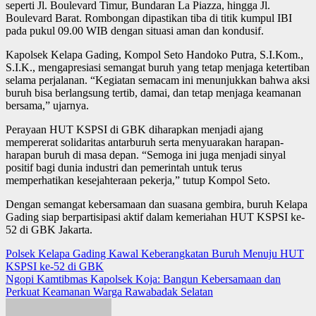
seperti Jl. Boulevard Timur, Bundaran La Piazza, hingga Jl.
Boulevard Barat. Rombongan dipastikan tiba di titik kumpul IBI
pada pukul 09.00 WIB dengan situasi aman dan kondusif.
Kapolsek Kelapa Gading, Kompol Seto Handoko Putra, S.I.Kom.,
S.I.K., mengapresiasi semangat buruh yang tetap menjaga ketertiban
selama perjalanan. “Kegiatan semacam ini menunjukkan bahwa aksi
buruh bisa berlangsung tertib, damai, dan tetap menjaga keamanan
bersama,” ujarnya.
Perayaan HUT KSPSI di GBK diharapkan menjadi ajang
mempererat solidaritas antarburuh serta menyuarakan harapan-
harapan buruh di masa depan. “Semoga ini juga menjadi sinyal
positif bagi dunia industri dan pemerintah untuk terus
memperhatikan kesejahteraan pekerja,” tutup Kompol Seto.
Dengan semangat kebersamaan dan suasana gembira, buruh Kelapa
Gading siap berpartisipasi aktif dalam kemeriahan HUT KSPSI ke-
52 di GBK Jakarta.
Post
Polsek Kelapa Gading Kawal Keberangkatan Buruh Menuju HUT
KSPSI ke-52 di GBK
navigation
Ngopi Kamtibmas Kapolsek Koja: Bangun Kebersamaan dan
Perkuat Keamanan Warga Rawabadak Selatan