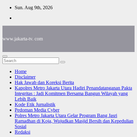
Skip
Sun. Aug 9th, 2026
to
content
www.jakarta-tv. com
Home
Disclaimer
Hak Jawab dan Koreksi Berita
Kapolres Metro Jakarta Utara Hadiri Penandatanganan Pakta
Integritas : Jadi Komitmen Bersama Bangun Wilayah yang
Lebih Baik
Kode Etik Jurnalistik
Pedoman Media Cyber
Polres Metro Jakarta Utara Gelar Program Bang Jasri
Ramadhan di Koja, Wujudkan Masjid Bersih dan Kepedulian
Sosial
Redaksi