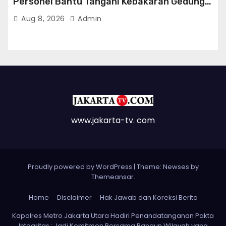
Personel Bantu Tangani Kebakaran Gedung
Bapenda
Aug 8, 2026
Admin
www.jakarta-tv. com
Proudly powered by WordPress
|
Theme: Newses by
Themeansar
.
Home
Disclaimer
Hak Jawab dan Koreksi Berita
Kapolres Metro Jakarta Utara Hadiri Penandatanganan Pakta
Integritas : Jadi Komitmen Bersama Bangun Wilayah yang