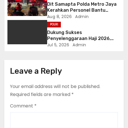
o
Dit Samapta Polda Metro Jaya
Kerahkan Personel Bantu
n
Tangani Kebakaran Gedung
Aug 8, 2026
Admin
Bapenda
POLRI
Dukung Sukses
Penyelenggaraan Haji 2026,
Polri Terima Penghargaan dari
Jul 5, 2026
Admin
Kementerian Haji dan Umrah RI
Leave a Reply
Your email address will not be published.
Required fields are marked
*
Comment
*