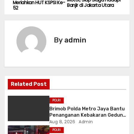
o
Meriahkan HUT KSPSI Ke-
Banjir di Jakarta Utara
52
s
t
n
By
admin
a
v
i
Related Post
g
a
POLRI
Brimob Polda Metro Jaya Bantu
t
Penanganan Kebakaran Gedung
Bapenda DKI
Aug 8, 2026
Admin
i
POLRI