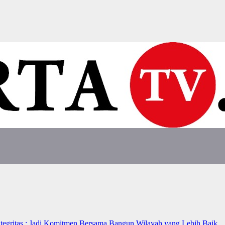
ntegritas : Jadi Komitmen Bersama Bangun Wilayah yang Lebih Baik