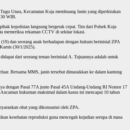
n Tugu Utara, Kecamatan Koja membuang Janin yang diperkirakan
0.30 WIB.
ihak kepolisian langsung bergerak cepat. Tim dari Polsek Koja
rta memeriksa rekaman CCTV di sekitar lokasi.
MS (19) dan seorang anak berhadapan dengan hukum berinisial ZPA
 Kamis (30/1/2025).
idapat dari seorang teman berinisial A. Tujuannya adalah untuk
keluar. Bersama MMS, janin tersebut dimasukkan ke dalam kantong
uanya dengan Pasal 77A junto Pasal 45A Undang-Undang RI Nomor 17
. Ancaman hukuman maksimal dalam kasus ini mencapai 10 tahun
menyarankan obat yang dikonsumsi oleh ZPA.
dikan kesehatan reproduksi guna mencegah kejadian serupa di masa