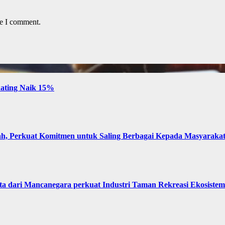
me I comment.
 Rating Naik 15%
, Perkuat Komitmen untuk Saling Berbagai Kepada Masyaraka
 dari Mancanegara perkuat Industri Taman Rekreasi Ekosistem 