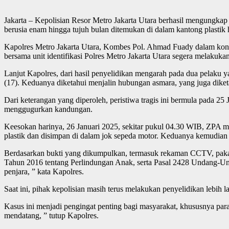
Jakarta – Kepolisian Resor Metro Jakarta Utara berhasil mengung
berusia enam hingga tujuh bulan ditemukan di dalam kantong plastik 
Kapolres Metro Jakarta Utara, Kombes Pol. Ahmad Fuady dalam konfer
bersama unit identifikasi Polres Metro Jakarta Utara segera melakuk
Lanjut Kapolres, dari hasil penyelidikan mengarah pada dua pelaku 
(17). Keduanya diketahui menjalin hubungan asmara, yang juga diketa
Dari keterangan yang diperoleh, peristiwa tragis ini bermula pada 
menggugurkan kandungan.
Keesokan harinya, 26 Januari 2025, sekitar pukul 04.30 WIB, ZPA m
plastik dan disimpan di dalam jok sepeda motor. Keduanya kemudian
Berdasarkan bukti yang dikumpulkan, termasuk rekaman CCTV, pakai
Tahun 2016 tentang Perlindungan Anak, serta Pasal 2428 Undang-
penjara, ” kata Kapolres.
Saat ini, pihak kepolisian masih terus melakukan penyelidikan lebi
Kasus ini menjadi pengingat penting bagi masyarakat, khususnya pa
mendatang, ” tutup Kapolres.