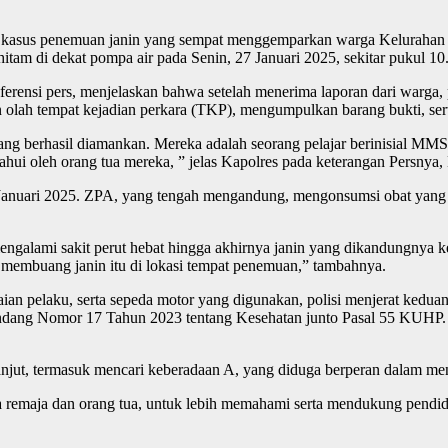
kap kasus penemuan janin yang sempat menggemparkan warga Keluraha
hitam di dekat pompa air pada Senin, 27 Januari 2025, sekitar pukul 1
ensi pers, menjelaskan bahwa setelah menerima laporan dari warga, p
an olah tempat kejadian perkara (TKP), mengumpulkan barang bukti, se
yang berhasil diamankan. Mereka adalah seorang pelajar berinisial M
hui oleh orang tua mereka, ” jelas Kapolres pada keterangan Persnya,
25 Januari 2025. ZPA, yang tengah mengandung, mengonsumsi obat yang d
engalami sakit perut hebat hingga akhirnya janin yang dikandungnya 
 membuang janin itu di lokasi tempat penemuan,” tambahnya.
an pelaku, serta sepeda motor yang digunakan, polisi menjerat ked
Undang Nomor 17 Tahun 2023 tentang Kesehatan junto Pasal 55 KUHP
h lanjut, termasuk mencari keberadaan A, yang diduga berperan dalam 
ra remaja dan orang tua, untuk lebih memahami serta mendukung pendi