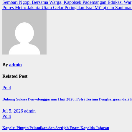
Post
Sembari Ngopi Bersama Warga, Kapolsek Pademangan Edukasi Warg
Polres Metro Jakarta Utara Gelar Peringatan Isra’ Mi’raj dan Santun
navigation
By
admin
Related Post
Polri
Dukung Sukses Penyelenggaraan Haji 2026, Polri Terima Penghargaan dari
Jul 5, 2026
admin
Polri
Kapolri Pimpin Pelantikan dan Sertijab Enam Kapolda Jajaran