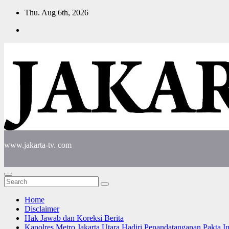
Skip
Thu. Aug 6th, 2026
to
content
www.jakarta-tv. com
Home
Disclaimer
Hak Jawab dan Koreksi Berita
Kapolres Metro Jakarta Utara Hadiri Penandatanganan Pakta I