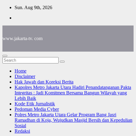
Skip
Sun. Aug 9th, 2026
to
content
www.jakarta-tv. com
Home
Disclaimer
Hak Jawab dan Koreksi Berita
Kapolres Metro Jakarta Utara Hadiri Penandatanganan Pakta
Integritas : Jadi Komitmen Bersama Bangun Wilayah yang
Lebih Baik
Kode Etik Jurnalistik
Pedoman Media Cyber
Polres Metro Jakarta Utara Gelar Program Bang Jasri
Ramadhan di Koja, Wujudkan Masjid Bersih dan Kepedulian
Sosial
Redaksi