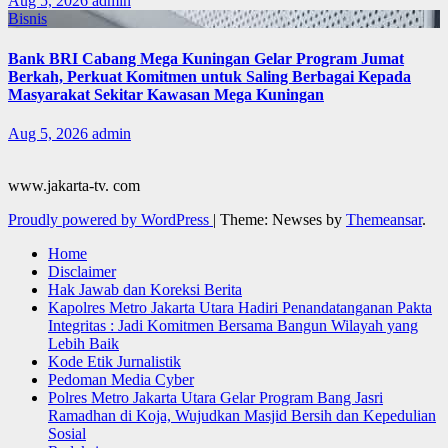
Aug 5, 2026
admin
Bisnis
Bank BRI Cabang Mega Kuningan Gelar Program Jumat
Berkah, Perkuat Komitmen untuk Saling Berbagai Kepada
Masyarakat Sekitar Kawasan Mega Kuningan
Aug 5, 2026
admin
www.jakarta-tv. com
Proudly powered by WordPress
|
Theme: Newses by
Themeansar
.
Home
Disclaimer
Hak Jawab dan Koreksi Berita
Kapolres Metro Jakarta Utara Hadiri Penandatanganan Pakta
Integritas : Jadi Komitmen Bersama Bangun Wilayah yang
Lebih Baik
Kode Etik Jurnalistik
Pedoman Media Cyber
Polres Metro Jakarta Utara Gelar Program Bang Jasri
Ramadhan di Koja, Wujudkan Masjid Bersih dan Kepedulian
Sosial