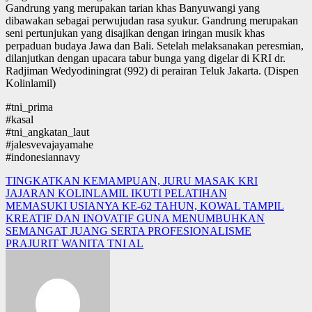
Gandrung yang merupakan tarian khas Banyuwangi yang
dibawakan sebagai perwujudan rasa syukur. Gandrung merupakan
seni pertunjukan yang disajikan dengan iringan musik khas
perpaduan budaya Jawa dan Bali. Setelah melaksanakan peresmian,
dilanjutkan dengan upacara tabur bunga yang digelar di KRI dr.
Radjiman Wedyodiningrat (992) di perairan Teluk Jakarta. (Dispen
Kolinlamil)
#tni_prima
#kasal
#tni_angkatan_laut
#jalesvevajayamahe
#indonesiannavy
Post
TINGKATKAN KEMAMPUAN, JURU MASAK KRI
JAJARAN KOLINLAMIL IKUTI PELATIHAN
navigation
MEMASUKI USIANYA KE-62 TAHUN, KOWAL TAMPIL
KREATIF DAN INOVATIF GUNA MENUMBUHKAN
SEMANGAT JUANG SERTA PROFESIONALISME
PRAJURIT WANITA TNI AL