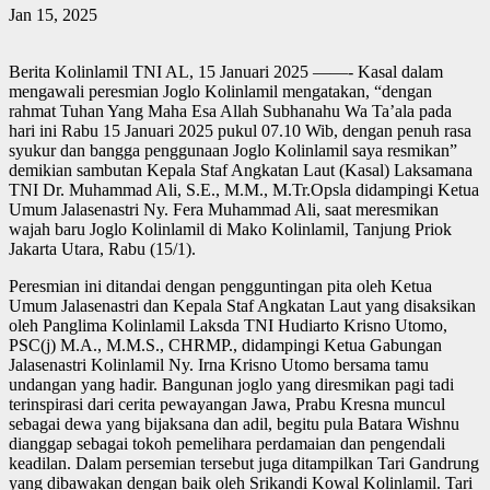
Jan 15, 2025
Berita Kolinlamil TNI AL, 15 Januari 2025 ——- Kasal dalam
mengawali peresmian Joglo Kolinlamil mengatakan, “dengan
rahmat Tuhan Yang Maha Esa Allah Subhanahu Wa Ta’ala pada
hari ini Rabu 15 Januari 2025 pukul 07.10 Wib, dengan penuh rasa
syukur dan bangga penggunaan Joglo Kolinlamil saya resmikan”
demikian sambutan Kepala Staf Angkatan Laut (Kasal) Laksamana
TNI Dr. Muhammad Ali, S.E., M.M., M.Tr.Opsla didampingi Ketua
Umum Jalasenastri Ny. Fera Muhammad Ali, saat meresmikan
wajah baru Joglo Kolinlamil di Mako Kolinlamil, Tanjung Priok
Jakarta Utara, Rabu (15/1).
Peresmian ini ditandai dengan pengguntingan pita oleh Ketua
Umum Jalasenastri dan Kepala Staf Angkatan Laut yang disaksikan
oleh Panglima Kolinlamil Laksda TNI Hudiarto Krisno Utomo,
PSC(j) M.A., M.M.S., CHRMP., didampingi Ketua Gabungan
Jalasenastri Kolinlamil Ny. Irna Krisno Utomo bersama tamu
undangan yang hadir. Bangunan joglo yang diresmikan pagi tadi
terinspirasi dari cerita pewayangan Jawa, Prabu Kresna muncul
sebagai dewa yang bijaksana dan adil, begitu pula Batara Wishnu
dianggap sebagai tokoh pemelihara perdamaian dan pengendali
keadilan. Dalam persemian tersebut juga ditampilkan Tari Gandrung
yang dibawakan dengan baik oleh Srikandi Kowal Kolinlamil. Tari