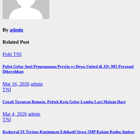
By
admin
Related Post
Polri
TNI
Polisi Gelar Apel Pengamanan Persija vs Dewa United di JIS, 985 Personel
Dikerahkan
Mar 16, 2026
admin
TNI
Cegah Tawuran Remaja, Polsek Koja Gelar Lomba Lari Malam Hari
Mar 4, 2026
admin
TNI
Kodaeral IX Terima Kunjungan Edukatif Siswa SMP Kalam Kudus Ambon