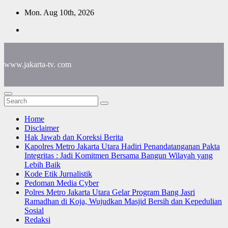
Skip
Mon. Aug 10th, 2026
to
content
www.jakarta-tv. com
Home
Disclaimer
Hak Jawab dan Koreksi Berita
Kapolres Metro Jakarta Utara Hadiri Penandatanganan Pakta
Integritas : Jadi Komitmen Bersama Bangun Wilayah yang
Lebih Baik
Kode Etik Jurnalistik
Pedoman Media Cyber
Polres Metro Jakarta Utara Gelar Program Bang Jasri
Ramadhan di Koja, Wujudkan Masjid Bersih dan Kepedulian
Sosial
Redaksi