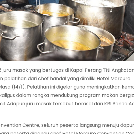
 15 juru masak yang bertugas di Kapal Perang TNI Angkatan
 pelatihan dari chef handal yang dimiliki Hotel Mercure
elasa (14/1). Pelatihan ini digelar guna meningkatkan k
aligus dalam rangka mendukung program makan bergiz
amil. Adapun juru masak tersebut berasal dari KRI Banda A
nvention Centre, seluruh peserta langsung menuju dapur
 para peserta dipandu chef Hotel Mercure Convention Ce