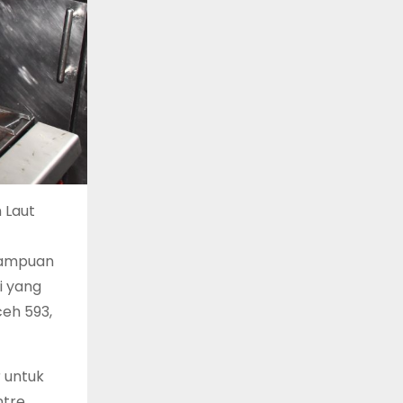
 Laut
emampuan
i yang
ceh 593,
 untuk
ntre