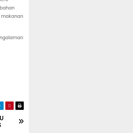
 bahan
ga makanan
pengalaman
AU
S