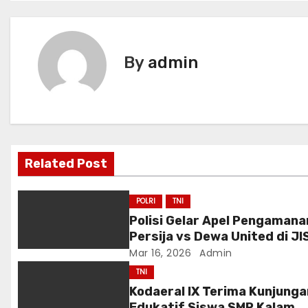
o
s
t
By
admin
n
a
v
Related Post
i
g
POLRI
TNI
Polisi Gelar Apel Pengamana
a
Persija vs Dewa United di JI
985 Personel Dikerahkan
Mar 16, 2026
Admin
t
TNI
i
Kodaeral IX Terima Kunjunga
Edukatif Siswa SMP Kalam