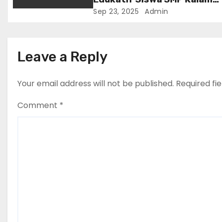
o
Kudus Ambon
Sep 23, 2025
Admin
n
Leave a Reply
Your email address will not be published.
Required fi
Comment
*