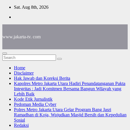
Skip
Sat. Aug 8th, 2026
to
content
www.jakarta-tv. com
Home
Disclaimer
Hak Jawab dan Koreksi Berita
Kapolres Metro Jakarta Utara Hadiri Penandatanganan Pakta
Integritas : Jadi Komitmen Bersama Bangun Wilayah yang
Lebih Baik
Kode Etik Jurnalistik
Pedoman Media Cyber
Polres Metro Jakarta Utara Gelar Program Bang Jasri
Ramadhan di Koja, Wujudkan Masjid Bersih dan Kepedulian
Sosial
Redaksi