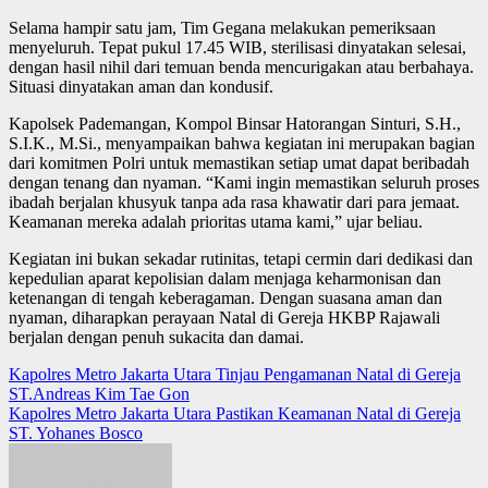
Selama hampir satu jam, Tim Gegana melakukan pemeriksaan
menyeluruh. Tepat pukul 17.45 WIB, sterilisasi dinyatakan selesai,
dengan hasil nihil dari temuan benda mencurigakan atau berbahaya.
Situasi dinyatakan aman dan kondusif.
Kapolsek Pademangan, Kompol Binsar Hatorangan Sinturi, S.H.,
S.I.K., M.Si., menyampaikan bahwa kegiatan ini merupakan bagian
dari komitmen Polri untuk memastikan setiap umat dapat beribadah
dengan tenang dan nyaman. “Kami ingin memastikan seluruh proses
ibadah berjalan khusyuk tanpa ada rasa khawatir dari para jemaat.
Keamanan mereka adalah prioritas utama kami,” ujar beliau.
Kegiatan ini bukan sekadar rutinitas, tetapi cermin dari dedikasi dan
kepedulian aparat kepolisian dalam menjaga keharmonisan dan
ketenangan di tengah keberagaman. Dengan suasana aman dan
nyaman, diharapkan perayaan Natal di Gereja HKBP Rajawali
berjalan dengan penuh sukacita dan damai.
Post
Kapolres Metro Jakarta Utara Tinjau Pengamanan Natal di Gereja
ST.Andreas Kim Tae Gon
navigation
Kapolres Metro Jakarta Utara Pastikan Keamanan Natal di Gereja
ST. Yohanes Bosco