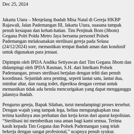
Dec 25, 2024
Jakarta Utara – Menjelang ibadah Misa Natal di Gereja HKBP
Rajawali, Jalan Pademangan III, Jakarta Utara, suasana tampak
penuh kesiapan dan kehati-hatian. Tim Penjinak Bom (Jibom)
Gegana Polri Polda Metro Jaya bersama personel Polsek
Pademangan melaksanakan sterilisasi gereja pada Selasa
(24/12/2024) sore, memastikan tempat ibadah aman dan kondusif
untuk digunakan para jemaat.
Dipimpin oleh IPDA Andika Setiyawan dari Tim Gegana Jibom dan
didampingi oleh IPDA Rasman, S.H. dari Intelkam Polsek
Pademangan, proses sterilisasi berjalan dengan teliti dan penuh
koordinasi. Sejumlah area penting, seperti lantai satu, lantai dua,
mimbar altar, dan ruang toilet, diperiksa dengan cermat untuk
memastikan tidak ada benda mencurigakan yang dapat mengganggu
jalannya ibadah.
Pengurus gereja, Bapak Silaban, turut mendampingi proses tersebut.
Dengan wajah yang tampak lega, beliau mengungkapkan rasa
terima kasihnya atas perhatian dan kerja keras dari aparat kepolisian.
“Sterilisasi ini memberikan rasa aman bagi kami semua. Terima
kasih kepada Tim Gegana dan Polsek Pademangan yang telah
bekerja dengan sangat profesional,” ucapnya penuh syukur.