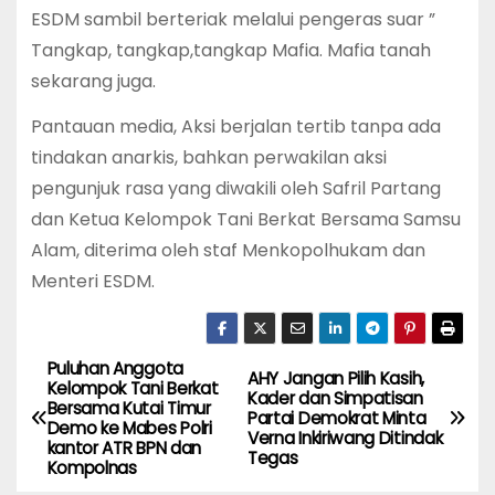
ESDM sambil berteriak melalui pengeras suar ”
Tangkap, tangkap,tangkap Mafia. Mafia tanah
sekarang juga.
Pantauan media, Aksi berjalan tertib tanpa ada
tindakan anarkis, bahkan perwakilan aksi
pengunjuk rasa yang diwakili oleh Safril Partang
dan Ketua Kelompok Tani Berkat Bersama Samsu
Alam, diterima oleh staf Menkopolhukam dan
Menteri ESDM.
Puluhan Anggota
P
AHY Jangan Pilih Kasih,
Kelompok Tani Berkat
Kader dan Simpatisan
Bersama Kutai Timur
o
Partai Demokrat Minta
Demo ke Mabes Polri
Verna Inkiriwang Ditindak
kantor ATR BPN dan
Tegas
s
Kompolnas