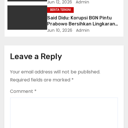
dan Dua Kilogram Sabu,
Jun 12, 2026
Admin
Selamatkan 67.890 Jiwa
BERITA TERKINI
Said Didu: Korupsi BGN Pintu
Prabowo Bersihkan Lingkaran
Dalam
Jun 10, 2026
Admin
Leave a Reply
Your email address will not be published.
Required fields are marked
*
Comment
*