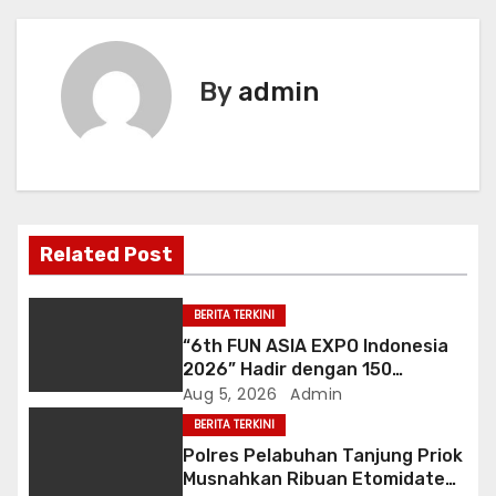
t
n
By
admin
a
v
i
g
Related Post
a
BERITA TERKINI
t
“6th FUN ASIA EXPO Indonesia
2026” Hadir dengan 150
i
Peserta dari Mancanegara
Aug 5, 2026
Admin
perkuat Industri Taman
BERITA TERKINI
o
Rekreasi Ekosistem Pariwisata
Polres Pelabuhan Tanjung Priok
di Tanah Air
Musnahkan Ribuan Etomidate
n