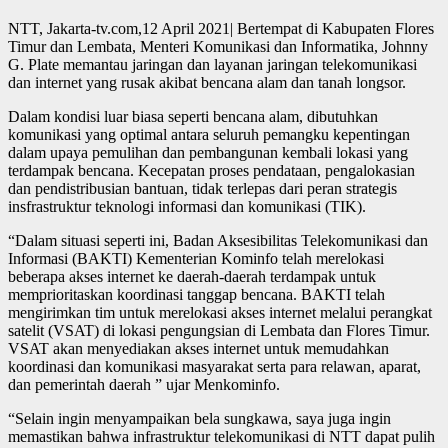
NTT, Jakarta-tv.com,12 April 2021| Bertempat di Kabupaten Flores
Timur dan Lembata, Menteri Komunikasi dan Informatika, Johnny
G. Plate memantau jaringan dan layanan jaringan telekomunikasi
dan internet yang rusak akibat bencana alam dan tanah longsor.
Dalam kondisi luar biasa seperti bencana alam, dibutuhkan
komunikasi yang optimal antara seluruh pemangku kepentingan
dalam upaya pemulihan dan pembangunan kembali lokasi yang
terdampak bencana. Kecepatan proses pendataan, pengalokasian
dan pendistribusian bantuan, tidak terlepas dari peran strategis
insfrastruktur teknologi informasi dan komunikasi (TIK).
“Dalam situasi seperti ini, Badan Aksesibilitas Telekomunikasi dan
Informasi (BAKTI) Kementerian Kominfo telah merelokasi
beberapa akses internet ke daerah-daerah terdampak untuk
memprioritaskan koordinasi tanggap bencana. BAKTI telah
mengirimkan tim untuk merelokasi akses internet melalui perangkat
satelit (VSAT) di lokasi pengungsian di Lembata dan Flores Timur.
VSAT akan menyediakan akses internet untuk memudahkan
koordinasi dan komunikasi masyarakat serta para relawan, aparat,
dan pemerintah daerah ” ujar Menkominfo.
“Selain ingin menyampaikan bela sungkawa, saya juga ingin
memastikan bahwa infrastruktur telekomunikasi di NTT dapat pulih