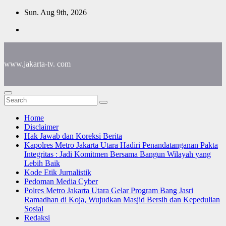
Skip
Sun. Aug 9th, 2026
to
content
www.jakarta-tv. com
Home
Disclaimer
Hak Jawab dan Koreksi Berita
Kapolres Metro Jakarta Utara Hadiri Penandatanganan Pakta
Integritas : Jadi Komitmen Bersama Bangun Wilayah yang
Lebih Baik
Kode Etik Jurnalistik
Pedoman Media Cyber
Polres Metro Jakarta Utara Gelar Program Bang Jasri
Ramadhan di Koja, Wujudkan Masjid Bersih dan Kepedulian
Sosial
Redaksi