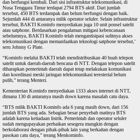
dan berfungsi kembali. Dari sisi infrastruktur telekomunikasi, di
Nusa Tenggara Timur terdapat 2794 BTS aktif. Dari jumlah
tersebut, 450 BTS terdampak dan belum berfungsi dengan baik.
Sejumlah 444 di antaranya milik operator seluler. Selain infrastruktur
tersebut, BAKTI Kominfo menyediakan juga 10 unit ponsel satelit
atau satphone. Berdasarkan pengalaman mitigasi kebencanaan
sebelumnya, BAKTI Kominfo telah mengantisipasi sulitnya akses
telekomunikasi dengan memanfaatkan teknologi satphone tersebut,’
seru Johnny G Plate.
“Kominfo melalui BAKTI telah mendistribusikan 40 buah telepon
satelit untuk daerah-daerah bencana di NTT. Dengan telepon satelit
diharapkan pemerintah daerah dapat tetap melakukan komunikasi
dan koordinasi meski jaringan telekomunikasi teresterial belum
pulih,” terang Menteri.
Kementerian Kominfo menyediakan 1333 akses internet di NTT,
dimana 130 di antaranya masih down karena masalah catu daya.
“BTS milik BAKTI Kominfo ada 6 yang masih down, dari 156
jumlah BTS yang ada. Sebagian besar penyebab matinya BTS
adalah karena ketiadaan listrik. Pemerintah dan operator seluler
sudah mengupayakan perbaikan sesegera mungkin dengan
berkolaborasi dengan pihak-pihak lain yang berkaitan dengan
pasokan catu daya,” terang Menkominfo.