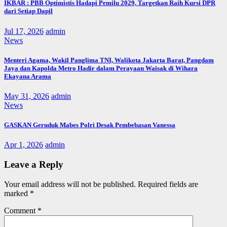
IKBAR : PBB Optimistis Hadapi Pemilu 2029, Targetkan Raih Kursi DPR
dari Setiap Dapil
Jul 17, 2026
admin
News
Menteri Agama, Wakil Panglima TNI, Walikota Jakarta Barat, Pangdam
Jaya dan Kapolda Metro Hadir dalam Perayaan Waisak di Wihara
Ekayana Arama
May 31, 2026
admin
News
GASKAN Geruduk Mabes Polri Desak Pembebasan Vanessa
Apr 1, 2026
admin
Leave a Reply
Your email address will not be published.
Required fields are
marked
*
Comment
*