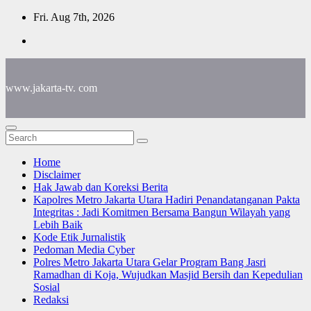
Skip
Fri. Aug 7th, 2026
to
content
www.jakarta-tv. com
Home
Disclaimer
Hak Jawab dan Koreksi Berita
Kapolres Metro Jakarta Utara Hadiri Penandatanganan Pakta
Integritas : Jadi Komitmen Bersama Bangun Wilayah yang
Lebih Baik
Kode Etik Jurnalistik
Pedoman Media Cyber
Polres Metro Jakarta Utara Gelar Program Bang Jasri
Ramadhan di Koja, Wujudkan Masjid Bersih dan Kepedulian
Sosial
Redaksi