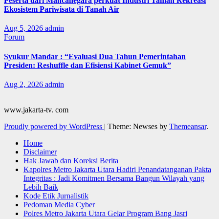
Peserta dari Mancanegara perkuat Industri Taman Rekreasi
Ekosistem Pariwisata di Tanah Air
Aug 5, 2026
admin
Forum
Syukur Mandar : “Evaluasi Dua Tahun Pemerintahan
Presiden: Reshuffle dan Efisiensi Kabinet Gemuk”
Aug 2, 2026
admin
www.jakarta-tv. com
Proudly powered by WordPress
|
Theme: Newses by
Themeansar
.
Home
Disclaimer
Hak Jawab dan Koreksi Berita
Kapolres Metro Jakarta Utara Hadiri Penandatanganan Pakta
Integritas : Jadi Komitmen Bersama Bangun Wilayah yang
Lebih Baik
Kode Etik Jurnalistik
Pedoman Media Cyber
Polres Metro Jakarta Utara Gelar Program Bang Jasri