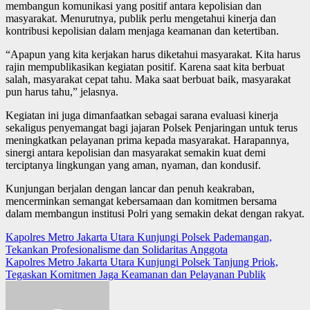
membangun komunikasi yang positif antara kepolisian dan
masyarakat. Menurutnya, publik perlu mengetahui kinerja dan
kontribusi kepolisian dalam menjaga keamanan dan ketertiban.
“Apapun yang kita kerjakan harus diketahui masyarakat. Kita harus
rajin mempublikasikan kegiatan positif. Karena saat kita berbuat
salah, masyarakat cepat tahu. Maka saat berbuat baik, masyarakat
pun harus tahu,” jelasnya.
Kegiatan ini juga dimanfaatkan sebagai sarana evaluasi kinerja
sekaligus penyemangat bagi jajaran Polsek Penjaringan untuk terus
meningkatkan pelayanan prima kepada masyarakat. Harapannya,
sinergi antara kepolisian dan masyarakat semakin kuat demi
terciptanya lingkungan yang aman, nyaman, dan kondusif.
Kunjungan berjalan dengan lancar dan penuh keakraban,
mencerminkan semangat kebersamaan dan komitmen bersama
dalam membangun institusi Polri yang semakin dekat dengan rakyat.
Post
Kapolres Metro Jakarta Utara Kunjungi Polsek Pademangan,
Tekankan Profesionalisme dan Solidaritas Anggota
navigation
Kapolres Metro Jakarta Utara Kunjungi Polsek Tanjung Priok,
Tegaskan Komitmen Jaga Keamanan dan Pelayanan Publik