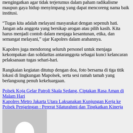
mengingatkan agar tidak terjerumus dalam paham radikalisme
maupun gaya hidup menyimpang yang dapat mencoreng nama baik
institusi.
“Tugas kita adalah melayani masyarakat dengan sepenuh hati.
Jangan ada anggota yang bersikap arogan atau pilih kasih. Kita
harus menjadi contoh dalam menjaga kesantunan, etika, dan
semangat melayani,” ujar Kapolres dalam arahannya.
Kapolres juga mendorong seluruh personel untuk menjaga
kekompakan dan solidaritas antaranggota sebagai kunci kelancaran
pelaksanaan tugas sehari-hari.
Rangkaian kegiatan ditutup dengan doa, foto bersama di tiga titik
lokasi di lingkungan Mapolsek, serta sesi ramah tamah yang
berlangsung penuh kekeluargaan.
Post
Polsek Koja Gelar Patroli Skala Sedang, Ciptakan Rasa Aman di
Malam Hari
navigation
Kapolres Metro Jakarta Utara Laksanakan Kunjungan Kerja ke
Polsek Penjaringan : Pererat Silaturahmi dan Tingkatkan Kinerja