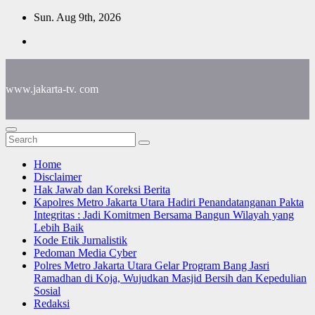
Skip
Sun. Aug 9th, 2026
to
content
www.jakarta-tv. com
Home
Disclaimer
Hak Jawab dan Koreksi Berita
Kapolres Metro Jakarta Utara Hadiri Penandatanganan Pakta
Integritas : Jadi Komitmen Bersama Bangun Wilayah yang
Lebih Baik
Kode Etik Jurnalistik
Pedoman Media Cyber
Polres Metro Jakarta Utara Gelar Program Bang Jasri
Ramadhan di Koja, Wujudkan Masjid Bersih dan Kepedulian
Sosial
Redaksi