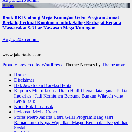
Aug 5, 2026
admin
Bisnis
Bank BRI Cabang Mega Kuningan Gelar Program Jumat
Berkah, Perkuat Komitmen untuk Saling Berbagai Kepada
Masyarakat Sekitar Kawasan Mega Kuningan
Aug 5, 2026
admin
www.jakarta-tv. com
Proudly powered by WordPress
|
Theme: Newses by
Themeansar
.
Home
Disclaimer
Hak Jawab dan Koreksi Berita
Kapolres Metro Jakarta Utara Hadiri Penandatanganan Pakta
Integritas : Jadi Komitmen Bersama Bangun Wilayah yang
Lebih Baik
Kode Etik Jurnalistik
Pedoman Media Cyber
Polres Metro Jakarta Utara Gelar Program Bang Jasri
Ramadhan di Koja, Wujudkan Masjid Bersih dan Kepedulian
Sosial