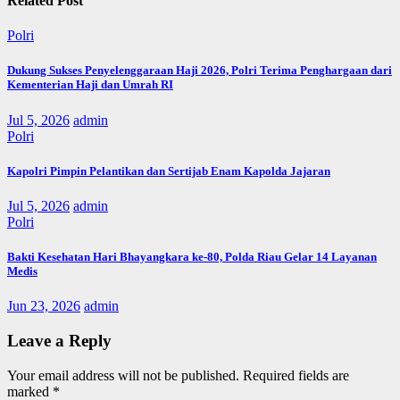
Related Post
Polri
Dukung Sukses Penyelenggaraan Haji 2026, Polri Terima Penghargaan dari
Kementerian Haji dan Umrah RI
Jul 5, 2026
admin
Polri
Kapolri Pimpin Pelantikan dan Sertijab Enam Kapolda Jajaran
Jul 5, 2026
admin
Polri
Bakti Kesehatan Hari Bhayangkara ke-80, Polda Riau Gelar 14 Layanan
Medis
Jun 23, 2026
admin
Leave a Reply
Your email address will not be published.
Required fields are
marked
*