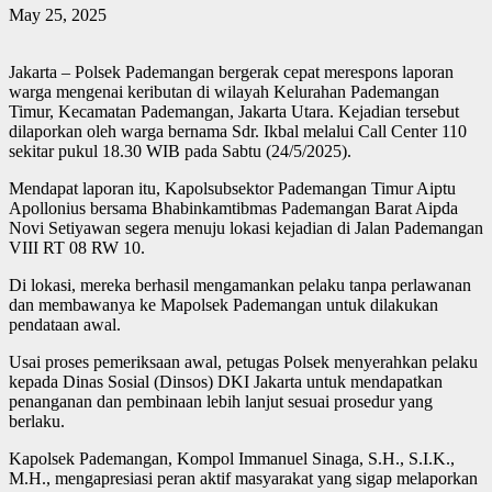
May 25, 2025
Jakarta – Polsek Pademangan bergerak cepat merespons laporan
warga mengenai keributan di wilayah Kelurahan Pademangan
Timur, Kecamatan Pademangan, Jakarta Utara. Kejadian tersebut
dilaporkan oleh warga bernama Sdr. Ikbal melalui Call Center 110
sekitar pukul 18.30 WIB pada Sabtu (24/5/2025).
Mendapat laporan itu, Kapolsubsektor Pademangan Timur Aiptu
Apollonius bersama Bhabinkamtibmas Pademangan Barat Aipda
Novi Setiyawan segera menuju lokasi kejadian di Jalan Pademangan
VIII RT 08 RW 10.
Di lokasi, mereka berhasil mengamankan pelaku tanpa perlawanan
dan membawanya ke Mapolsek Pademangan untuk dilakukan
pendataan awal.
Usai proses pemeriksaan awal, petugas Polsek menyerahkan pelaku
kepada Dinas Sosial (Dinsos) DKI Jakarta untuk mendapatkan
penanganan dan pembinaan lebih lanjut sesuai prosedur yang
berlaku.
Kapolsek Pademangan, Kompol Immanuel Sinaga, S.H., S.I.K.,
M.H., mengapresiasi peran aktif masyarakat yang sigap melaporkan