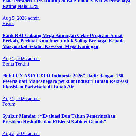
Piala Presiden 2026 Ditutup di Bali: Final Persib vs Persebaya,
Rating Naik 15%
Aug 5, 2026
admin
Bisnis
Bank BRI Cabang Mega Kuningan Gelar Program Jumat
Berkah, Perkuat Komitmen untuk Saling Berbagai Kepada
Masyarakat Sekitar Kawasan Mega Kuningan
Aug 5, 2026
admin
Berita Terkini
“6th FUN ASIA EXPO Indonesia 2026” Hadir dengan 150
Peserta dari Mancanegara perkuat Industri Taman Rekreasi
Ekosistem Pariwisata di Tanah Air
Aug 5, 2026
admin
Forum
Syukur Mandar : “Evaluasi Dua Tahun Pemerintahan
Presiden: Reshuffle dan Efisiensi Kabinet Gemuk”
Aug 2, 2026
admin