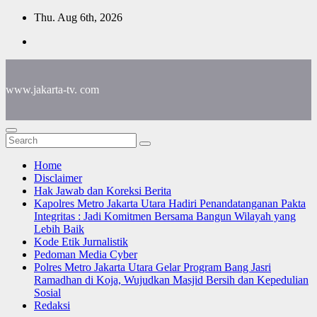
Skip
Thu. Aug 6th, 2026
to
content
www.jakarta-tv. com
Home
Disclaimer
Hak Jawab dan Koreksi Berita
Kapolres Metro Jakarta Utara Hadiri Penandatanganan Pakta
Integritas : Jadi Komitmen Bersama Bangun Wilayah yang
Lebih Baik
Kode Etik Jurnalistik
Pedoman Media Cyber
Polres Metro Jakarta Utara Gelar Program Bang Jasri
Ramadhan di Koja, Wujudkan Masjid Bersih dan Kepedulian
Sosial
Redaksi